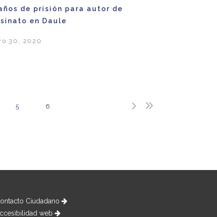
años de prisión para autor de
sinato en Daule
ro 30, 2020
5
6
ontacto Ciudadano
ccesibilidad web