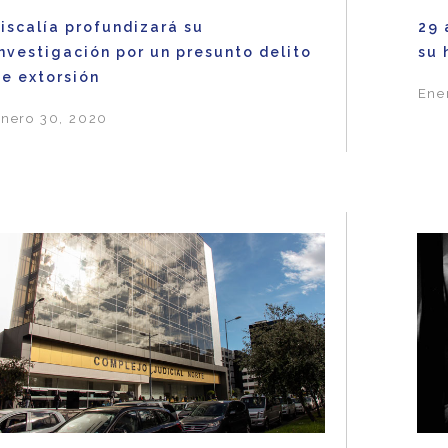
iscalía profundizará su
29 
nvestigación por un presunto delito
su 
de extorsión
Ene
nero 30, 2020