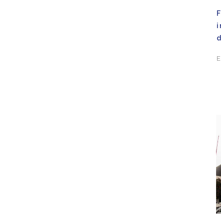
F
i
E