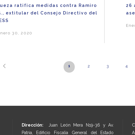
Jueza ratifica medidas contra Ramiro
26 
., extitular del Consejo Directivo del
ase
IESS
Ene
nero 30, 2020
1
2
3
4
Dirección:
Juan León Mera N19-36 y Av.
C
Patria, Edificio Fiscalía General del Estado
A