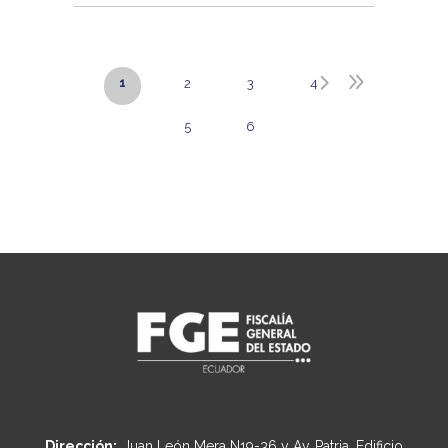
1
2
3
4
5
6
Dirección:
Juan León Mera N19-36 y Av. Patria, Edificio