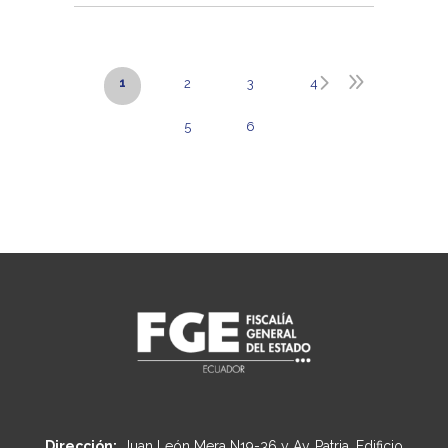
1
2
3
4
5
6
Dirección:
Juan León Mera N19-36 y Av. Patria, Edificio