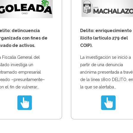
elito: delincuencia
Delito: enriquecimiento
rganizada con fines de
ilícito (artículo 279 del
avado de activos.
COIP).
a Fiscalía General del
La investigación se inició a
stado investiga un
partir de una denuncia
ntramado empresarial
anónima presentada a travé
reado –presuntamente–
de la línea 1800 DELITO, e
n el fin de vulnerar…
la que se alertaba…