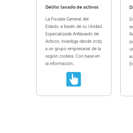
Delito: lavado de activos
D
La Fiscalía General del
E
Estado, a través de su Unidad
e
Especializada Antilavado de
R
Activos, investiga desde 2019
p
a un grupo empresarial de la
u
región costera. Con base en
a
la información…
E