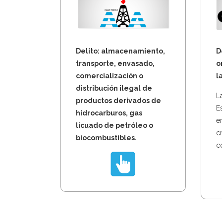
Delito: almacenamiento,
D
transporte, envasado,
o
comercialización o
l
distribución ilegal de
L
productos derivados de
E
hidrocarburos, gas
e
licuado de petróleo o
c
biocombustibles.
co