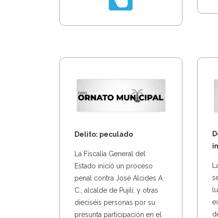
D
Delito: peculado
i
La Fiscalía General del
L
Estado inició un proceso
s
penal contra José Alcides A.
l
C., alcalde de Pujilí, y otras
e
dieciséis personas por su
d
presunta participación en el