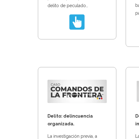
b
delito de peculado…
p
D
Delito: delincuencia
i
organizada.
L
La investigación previa, a