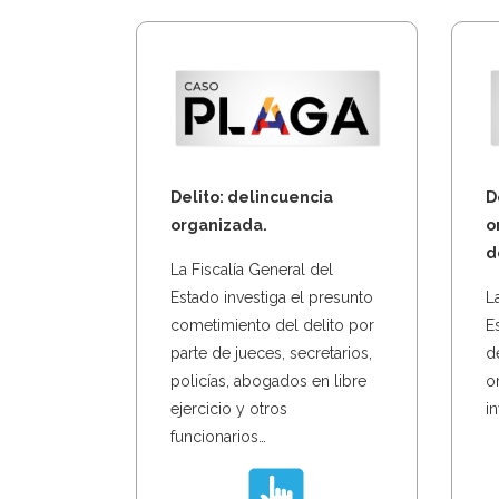
Delito: delincuencia
D
organizada.
o
d
La Fiscalía General del
Estado investiga el presunto
L
cometimiento del delito por
E
parte de jueces, secretarios,
d
policías, abogados en libre
o
ejercicio y otros
i
funcionarios…