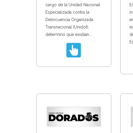
E
cargo de la Unidad Nacional
in
Especializada contra la
e
Delincuencia Organizada
e
Transnacional (Unidot),
d
determinó que existían…
E