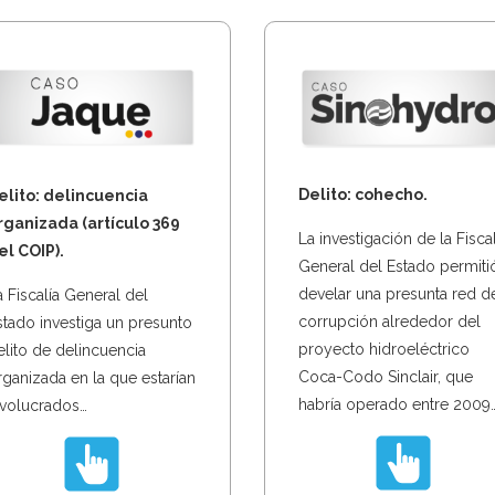
Delito: cohecho.
elito: delincuencia
rganizada (artículo 369
La investigación de la Fiscal
el COIP).
General del Estado permiti
develar una presunta red d
a Fiscalía General del
corrupción alrededor del
stado investiga un presunto
proyecto hidroeléctrico
elito de delincuencia
Coca-Codo Sinclair, que
rganizada en la que estarían
habría operado entre 2009
nvolucrados…