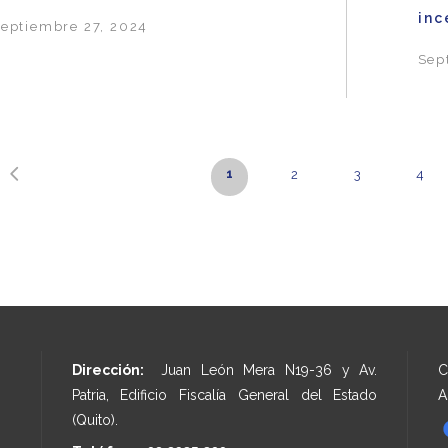
inc
eptiembre 27, 2024
Sep
1
2
3
4
Dirección:
Juan León Mera N19-36 y Av.
C
Patria, Edificio Fiscalía General del Estado
A
(Quito).