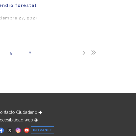
endio forestal
tiembre 27, 2024
5
6
ontacto Ciudadano
ccesibilidad web
INTRANET