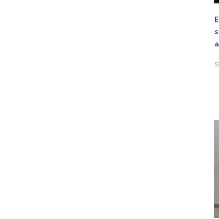
E
s
S