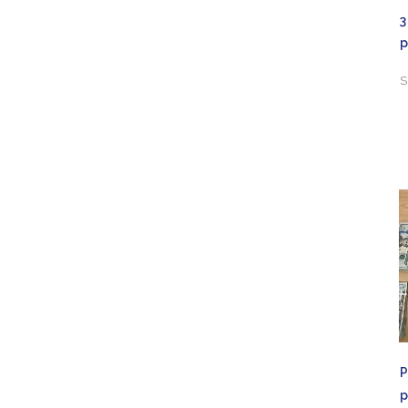
3
p
S
p