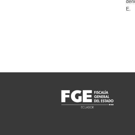
denu
E.