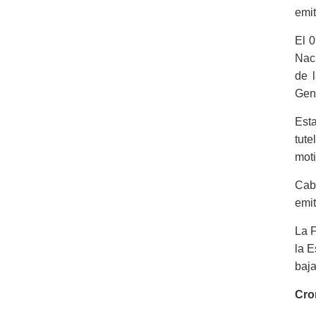
emit
El 0
Naci
de l
Gene
Esta
tute
moti
Cabe
emit
La F
la E
baja
Cro