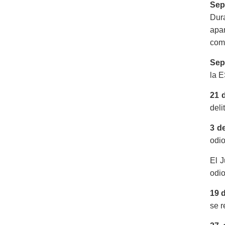
Sep
Dura
apar
com
Sep
la E
21 
deli
3 de
odio
El J
odio
19 
se r