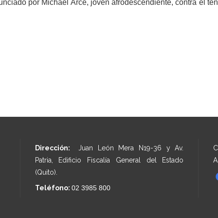
nciado por Michael Arce, joven afrodescendiente, contra el ten
Dirección:
Juan León Mera N19-36 y Av.
C
Patria, Edificio Fiscalía General del Estado
A
(Quito).
Teléfono:
02 3985 800