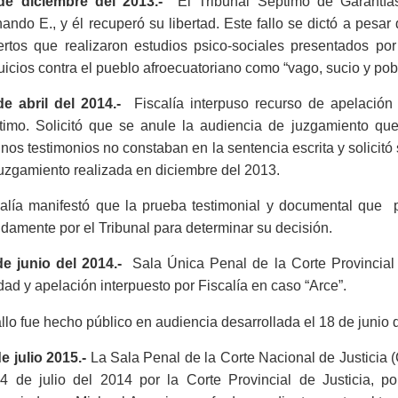
de diciembre del 2013.-
El Tribunal Séptimo de Garantías
ando E., y él recuperó su libertad. Este fallo se dictó a pesar
ertos que realizaron estudios psico-sociales presentados por
uicios contra el pueblo afroecuatoriano como “vago, sucio y pobre
de abril del 2014.-
Fiscalía interpuso recurso de apelación
timo. Solicitó que se anule la audiencia de juzgamiento qu
nos testimonios no constaban en la sentencia escrita y solicitó s
uzgamiento realizada en diciembre del 2013.
calía manifestó que la prueba testimonial y documental que p
damente por el Tribunal para determinar su decisión.
de junio del 2014.-
Sala Única Penal de la Corte Provincial
dad y apelación interpuesto por Fiscalía en caso “Arce”.
allo fue hecho público en audiencia desarrollada el 18 de junio 
e julio 2015.-
La
Sala Penal de la Corte Nacional de Justicia (C
24 de julio del 2014 por la Corte Provincial de Justicia, po