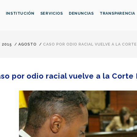
INSTITUCIÓN
SERVICIOS
DENUNCIAS
TRANSPARENCIA
/
2015
/
AGOSTO
/
CASO POR ODIO RACIAL VUELVE A LA CORTE
so por odio racial vuelve a la Corte 