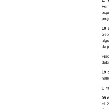
27 
Fern
exp
prej
10 
Sép
algu
de j
Fis
debi
19 
nuli
El f
09 d
el 