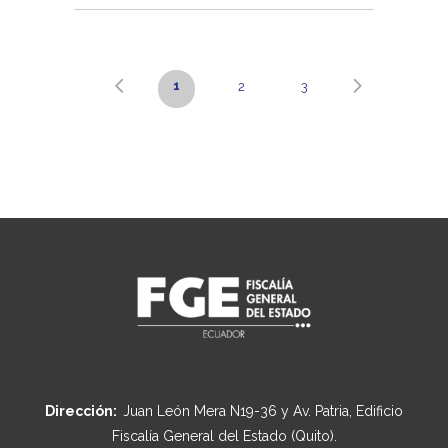
1
2
3
Dirección:
Juan León Mera N19-36 y Av. Patria, Edificio
Fiscalía General del Estado (Quito).