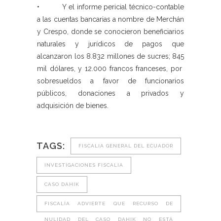
• Y el informe pericial técnico-contable
a las cuentas bancarias a nombre de Merchán
y Crespo, donde se conocieron beneficiarios
naturales y jurídicos de pagos que
alcanzaron los 8.832 millones de sucres; 845
mil dólares, y 12.000 francos franceses, por
sobresueldos a favor de funcionarios
públicos, donaciones a privados y
adquisición de bienes.
TAGS:
FISCALIA GENERAL DEL ECUADOR
INVESTIGACIONES FISCALIA
CASO DAHIK
FISCALÍA ADVIERTE QUE RECURSO DE
NULIDAD DEL CASO DAHIK NO ESTÁ