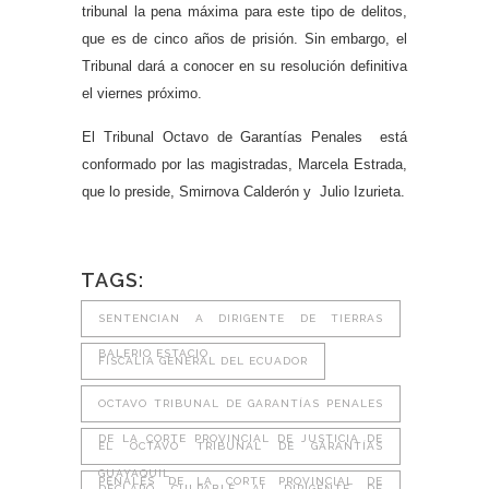
tribunal la pena máxima para este tipo de delitos,
que es de cinco años de prisión. Sin embargo, el
Tribunal dará a conocer en su resolución definitiva
el viernes próximo.
El Tribunal Octavo de Garantías Penales está
conformado por las magistradas, Marcela Estrada,
que lo preside, Smirnova Calderón y Julio Izurieta.
TAGS:
SENTENCIAN A DIRIGENTE DE TIERRAS
BALERIO ESTACIO
FISCALIA GENERAL DEL ECUADOR
OCTAVO TRIBUNAL DE GARANTÍAS PENALES
DE LA CORTE PROVINCIAL DE JUSTICIA DE
EL OCTAVO TRIBUNAL DE GARANTÍAS
GUAYAQUIL
PENALES DE LA CORTE PROVINCIAL DE
DECLARÓ CULPABLE AL DIRIGENTE DE