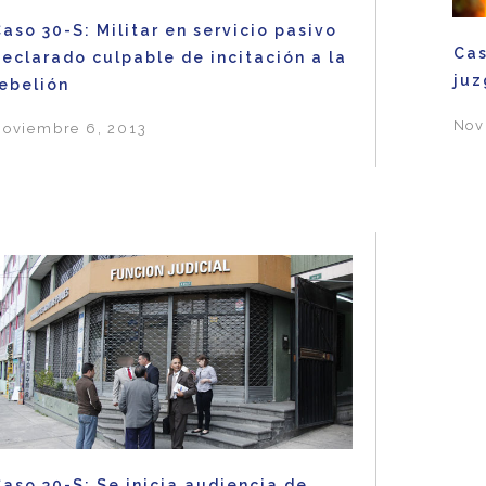
aso 30-S: Militar en servicio pasivo
Cas
eclarado culpable de incitación a la
juz
rebelión
Nov
oviembre 6, 2013
aso 30-S: Se inicia audiencia de