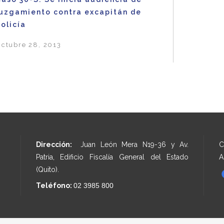
juzgamiento contra excapitán de
olicía
ctubre 28, 2013
Dirección:
Juan León Mera N19-36 y Av.
C
Patria, Edificio Fiscalía General del Estado
A
(Quito).
Teléfono:
02 3985 800