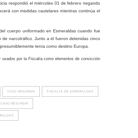
ticia respondió el miércoles 01 de febrero negando
necerá con medidas cautelares mientras continúa el
e del cuerpo uniformado en Esmeraldas cuando fue
 de narcotráfico. Junto a él fueron detenidas cinco
 presumiblemente tenía como destino Europa.
r usados por la Fiscalía como elementos de convicción
CASO RESURGIR
FISCALIA DE ESMERALDAS
 CASO RESURGIR
ERALDAS