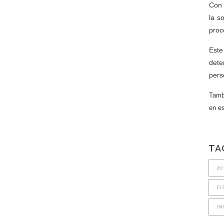
Con 
la s
proc
Este
dete
pers
Tamb
en e
TA
20
FI
IN