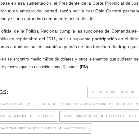
base en esa sustentación, el Presidente de la Corte Provincial de Jus
olicitud de amparo de libertad, razón por la cual Galo Carrera perma
eso y si una autoridad competente así lo decide.
 oficial de la Policía Nacional cumplía las funciones de Comandant
nido en septiembre del 2011, por su supuesta participación en el delito
onas a quienes se les incautó algo más de una tonelada de droga que
ién se encontró medio millón de dólares y otros elementos que pudieran se
ste proceso que es conocido como Resurgir.
(RN)
GS:
FISCALIA DEL ECUADOR
12-02-02 CORTE DE JUSTICIA DE ESMERALDAS NEGÓ AMPARO DE LIBERTAD EN
SCALIA GENERAL DEL ESTADO
CORTE PROVINCIAL DE JUSTICIA DE ESM
DAGACIÓN PREVIA POR TRÁFICO DE NARCÓTICOS