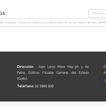
GS:
FISCALIA
SO CARRIÓN: FISCALÍA FORMULÓ CARGOS CONTRA EL EX MINISTRO DEL DEPO
Dirección:
Juan León Mera N19-36 y Av.
C
Patria, Edificio Fiscalía General del Estado
A
(Quito).
Teléfono:
02 3985 800