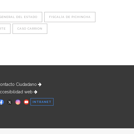
 GENERAL DEL ESTADO
FISCALÍA DE PICHINCHA
RTE
CASO CARRION
ontacto Ciudadano
ccesibilidad web
INTRANET