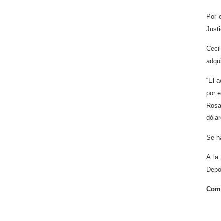
Por 
Justi
Ceci
adqui
“El a
por e
Rosa
dólar
Se ha
A la
Depor
Comu