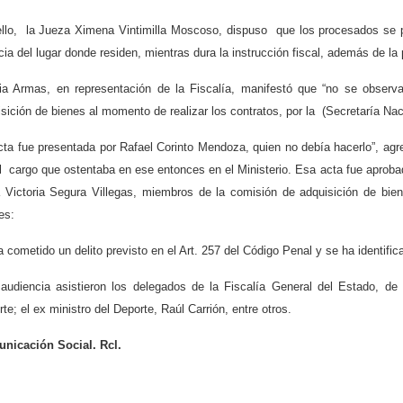
ello, la Jueza Ximena Vintimilla Moscoso, dispuso que los procesados se p
cia del lugar donde residen, mientras dura la instrucción fiscal, además de la p
lia Armas, en representación de la Fiscalía, manifestó que “no se observ
sición de bienes al momento de realizar los contratos, por la (Secretaría N
cta fue presentada por Rafael Corinto Mendoza, quien no debía hacerlo”, ag
l cargo que ostentaba en ese entonces en el Ministerio. Esa acta fue aprobad
 Victoria Segura Villegas, miembros de la comisión de adquisición de bie
es:
 cometido un delito previsto en el Art. 257 del Código Penal y se ha identific
 audiencia asistieron los delegados de la Fiscalía General del Estado, de 
te; el ex ministro del Deporte, Raúl Carrión, entre otros.
nicación Social. Rcl.