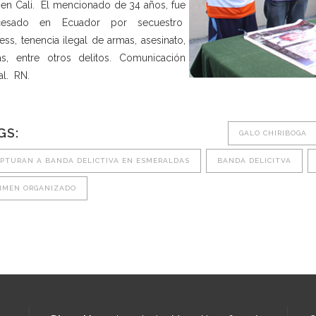
 en Cali. El mencionado de 34 años, fue
cesado en Ecuador por secuestro
ess, tenencia ilegal de armas, asesinato,
s, entre otros delitos. Comunicación
al. RN.
GS:
GALO CHIRIBOGA
PTURAN A BANDA DELICTIVA EN ESMERALDAS
BANDA DELICITVA
IMEN ORGANIZADO