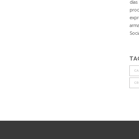
días
pro
expr
arma
Soci
TA
CA
CR