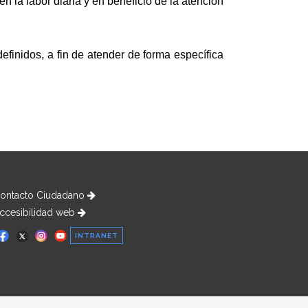
n la labor diaria y en beneficio de la atención
efinidos, a fin de atender de forma específica
ontacto Ciudadano
ccesibilidad web
INTRANET