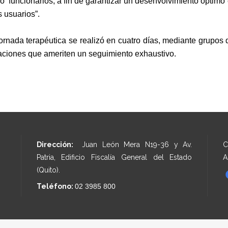
 funcionarios, a fin de garantizar un desenvolvimiento óptimo e
s usuarios”.
ornada terapéutica se realizó en cuatro días, mediante grupos d
aciones que ameriten un seguimiento exhaustivo.
Dirección:
Juan León Mera N19-36 y Av.
C
Patria, Edificio Fiscalía General del Estado
A
(Quito).
Teléfono:
02 3985 800