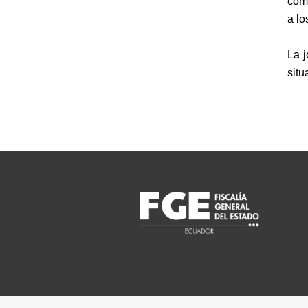
como
a lo
La j
situ