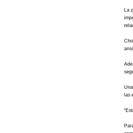
La 
impo
rela
Choc
ansi
Adem
segu
Una 
las 
“Est
Par