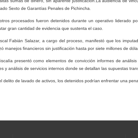
altas sumas de dinero, sin aparente justificación.La audiencia de vinc
ado Sexto de Garantías Penales de Pichincha.
otros procesados fueron detenidos durante un operativo liderado po
utar gran cantidad de evidencia que sustenta el caso.
iscal Fabián Salazar, a cargo del proceso, manifestó que los imput
izó manejos financieros sin justificación hasta por siete millones de dóla
iscalía presentó como elementos de convicción informes de análisis
es y análisis de servicios internos donde se detallan las supuestas tra
el delito de lavado de activos, los detenidos podrían enfrentar una pena