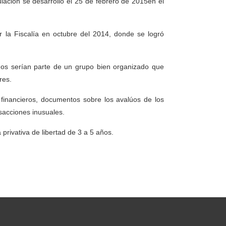
ulación se desarrolló el 25 de febrero de 2015en el
r la Fiscalía en octubre del 2014, donde se logró
ados serían parte de un grupo bien organizado que
res.
 financieros, documentos sobre los avalúos de los
nsacciones inusuales.
 privativa de libertad de 3 a 5 años.