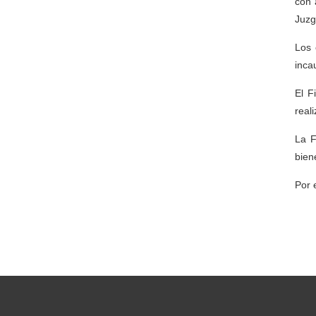
con 
Juzg
Los 
inca
El F
real
La F
bien
Por 