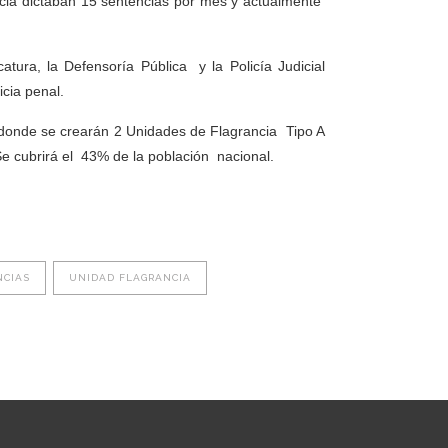
ncia dictaban 15 sentencias por mes y actualmente
catura, la Defensoría Pública y la Policía Judicial
icia penal.
s, donde se crearán 2 Unidades de Flagrancia Tipo A
Se cubrirá el 43% de la población nacional.
NCIAS
UNIDAD FLAGRANCIA