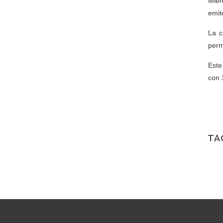
Mien
emit
La c
perm
Este
con 
TA