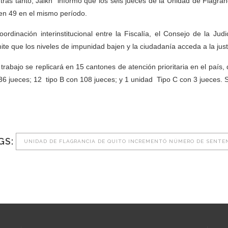
tras tanto, Jalkh informó que los seis jueces de la Unidad de Flagra
en 49 en el mismo período.
oordinación interinstitucional entre la Fiscalía, el Consejo de la Judi
ite que los niveles de impunidad bajen y la ciudadanía acceda a la just
 trabajo se replicará en 15 cantones de atención prioritaria en el paí
36 jueces; 12 tipo B con 108 jueces; y 1 unidad Tipo C con 3 jueces. 
GS:
UNIDAD DE FLAGRANCIA DE QUITO INCREMENTÓ NÚMERO DE SENTE