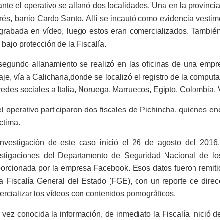
nte el operativo se allanó dos localidades. Una en la provinci
és, barrio Cardo Santo. Allí se incautó como evidencia vesti
 grabada en vídeo, luego estos eran comercializados. También
 bajo protección de la Fiscalía.
segundo allanamiento se realizó en las oficinas de una empr
je, vía a Calichana,
donde se localizó el registro de la comput
redes sociales a Italia, Noruega, Marruecos, Egipto, Colombia,
l operativo participaron dos fiscales de Pichincha, quienes en
íctima.
investigación de este caso inició el 26 de agosto del 2016
estigaciones del Departamento de Seguridad Nacional de los
orcionada por la empresa Facebook. Esos datos fueron remitid
a Fiscalía General del Estado (FGE), con un reporte de direc
rcializar los vídeos con contenidos pornográficos.
vez conocida la información, de inmediato la Fiscalía inició de