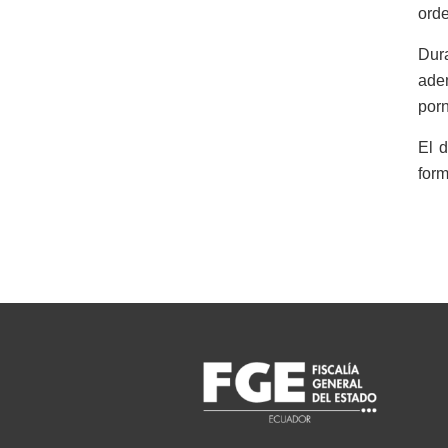
orde
Dura
ade
porn
El 
form