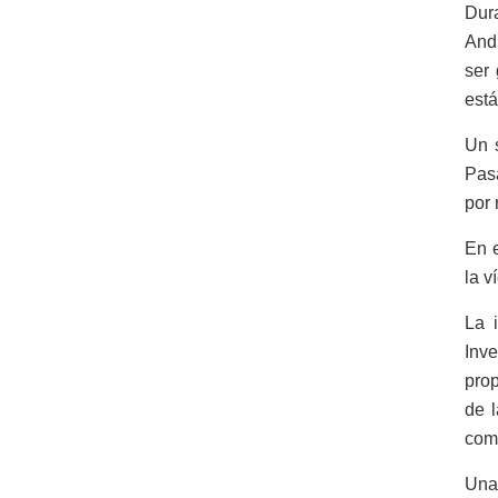
Dura
Andr
ser
está
Un 
Pasa
por 
En e
la v
La 
Inv
prop
de l
come
Una 