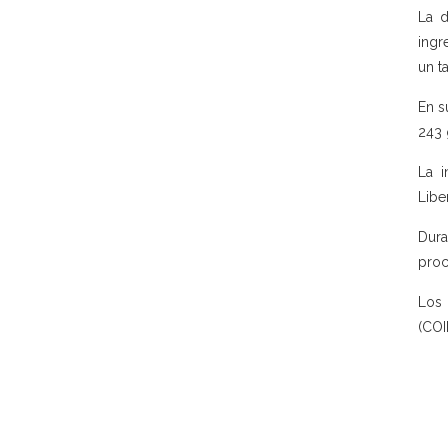
La d
ingr
un t
En s
243 
La i
Libe
Dura
proc
Los 
(COI