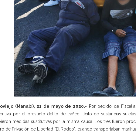
toviejo (Manabí), 21 de mayo de 2020.-
Por pedido de Fiscalía,
entiva por el presunto delito de tráfico ilícito de sustancias suj
bieron medidas sustitutivas por la misma causa. Los tres fueron pr
ro de Privación de Libertad “El Rodeo”, cuando transportaban marihuana