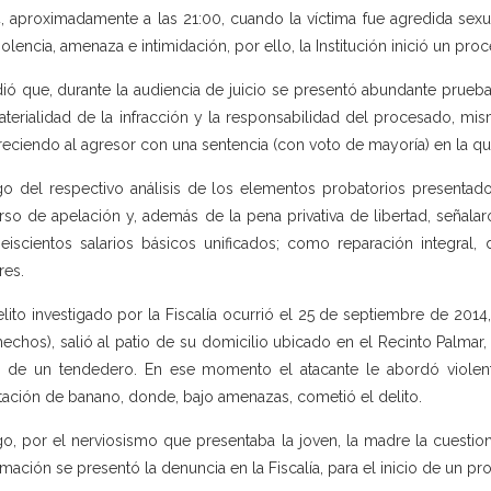
, aproximadamente a las 21:00, cuando la víctima fue agredida sexu
iolencia, amenaza e intimidación, por ello, la Institución inició un pr
ió que, durante la audiencia de juicio se presentó abundante prueba
aterialidad de la infracción y la responsabilidad del procesado, mi
reciendo al agresor con una sentencia (con voto de mayoría) en la que
o del respectivo análisis de los elementos probatorios presentados
rso de apelación y, además de la pena privativa de libertad, señal
eiscientos salarios básicos unificados; como reparación integral,
res.
elito investigado por la Fiscalía ocurrió el 25 de septiembre de 201
hechos), salió al patio de su domicilio ubicado en el Recinto Palmar
 de un tendedero. En ese momento el atacante le abordó violenta
tación de banano, donde, bajo amenazas, cometió el delito.
o, por el nerviosismo que presentaba la joven, la madre la cuestio
rmación se presentó la denuncia en la Fiscalía, para el inicio de un pr