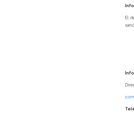
Info
El d
sanc
Inf
Dire
comu
Tel