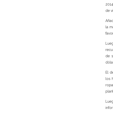
2014
de v
Añad
la m
favo
Lueg
recu
de s
dóla
El d
los 
ropa
plan
Lueg
info