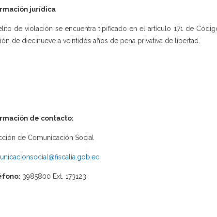
rmación jurídica
elito de violación se encuentra tipificado en el artículo 171 de Cód
ión de diecinueve a veintidós años de pena privativa de libertad.
ormación de contacto:
cción de Comunicación Social
nicacionsocial@fiscalia.gob.ec
éfono:
3985800 Ext. 173123