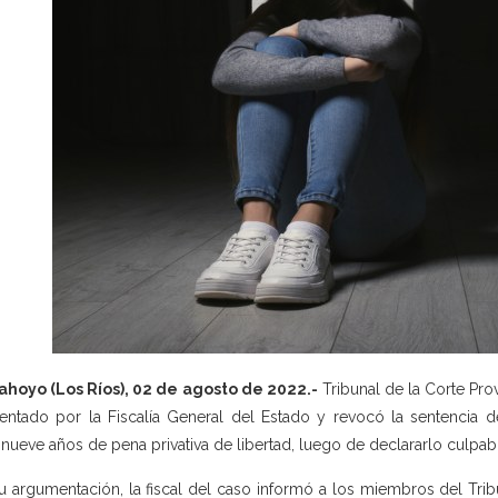
hoyo (Los Ríos), 02 de agosto de 2022.-
Tribunal de la Corte Pro
entado por la Fiscalía General del Estado y revocó la sentencia de
inueve años de pena privativa de libertad, luego de declararlo culpab
u argumentación, la fiscal del caso informó a los miembros del Trib