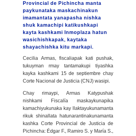
Provincial de Pichincha manta
paykunataka maskachinakun
imamantata yanapasha nishka
shuk kamachipi katikushkapi
kayta kashkami Inmoplaza hatun
wasichishkapak, kaytaka
shayachishka kitu markapi.
Cecilia Armas, fiscaliapak kati pushak,
tukuyman rmay tantamakupi tiyashka
kayka kashkami 15 de septiembre chay
Corte Nacional de Justicia (CNJ) wasipi.
Chay rimaypi, Armas Katypushak
nishkami Fiscalía maskaykunapika
kamachiyukunaka kay llaktayukunamanta
rikuk shinallata hatunarantinakunamanta
kashka Corte Provincial de Justicia de
Pichincha: Édgar F., Ramiro S. y María S.,