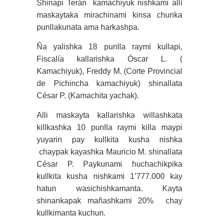
Shinapi Terán kamachiyuk nishkami allí
maskaytaka mirachinami kinsa chunka
punllakunata ama harkashpa.
Ña yalishka 18 punlla raymi kullapi,
Fiscalía kallarishka Óscar L. (
Kamachiyuk), Freddy M. (Corte Provincial
de Pichincha kamachiyuk) shinallata
César P. (Kamachita yachak).
Alli maskayta kallarishka willashkata
killkashka 10 punlla raymi killa maypi
yuyarin pay kullkita kusha nishka
chaypak kayashka Mauricio M. shinallata
César P. Paykunami huchachikpika
kullkita kusha nishkami 1’777.000 kay
hatun wasichishkamanta. Kayta
shinankapak mañashkami 20% chay
kullkimanta kuchun.