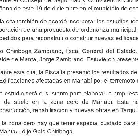
ante el Consejo de Seguridad y Convivencia Ciuda
ana de este 19 de diciembre en el municipio de esa
la cita también de acordó incorporar los estudios té
boración de una propuesta de ordenanza municipal y 
pedidos para reconstruir o construir nuevas edificac
o Chiriboga Zambrano, fiscal General del Estado,
alde de Manta, Jorge Zambrano. Estuvieron present
ante esta cita, la Fiscalía presentó los resultados d
Edificaciones afectadas en Manabí por el terremoto d
e estudio será el sustento para elaborar la propue
 de suelo en la zona cero de Manabí. Esta norm
onstrucción, rehabilitación y nuevas obras en Tarqui
 la zona cero hay que tener especial cuidado para
Manta», dijo Galo Chiriboga.