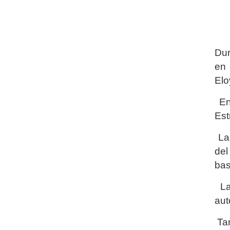
Dur
en 
Elo
En 
Est
La 
del
bas
La 
aut
Tam