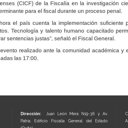
enses (CICF) de la Fiscalía en la investigación cie
erminante para el fiscal durante un proceso penal.
ora el país cuenta la implementación suficiente pa
itos. Tecnología y talento humano capacitado per
rar sentencias justas”, señaló el Fiscal General.
evento realizado ante la comunidad académica y es
adas las 17:00.
Dirección:
Juan León Mera N19-36 y Av.
C
Patria, Edificio Fiscalía General del Estado
A