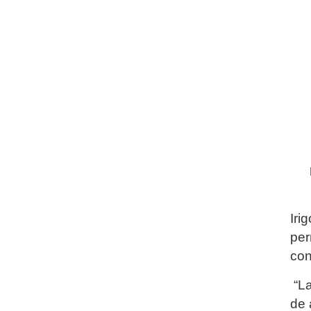
Iri
per
con
“La
de 