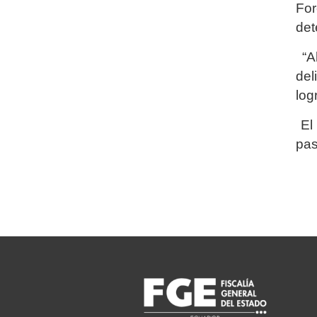
For
det
“Ah
del
log
El 
pas