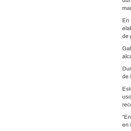
dur
mañ
En 
ela
de 
Gal
alc
Dur
de 
Est
uso
rec
“En
en 