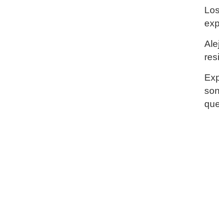
Los
exp
Ale
res
Exp
son
que