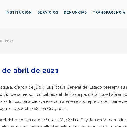
INSTITUCIÓN
SERVICIOS
DENUNCIAS
TRANSPARENCIA
DE 2021
 de abril de 2021
nstala audiencia de juicio. La Fiscalía General del Estado presenta s
ocho personas son culpables del delito de peculado, que habrían c
uidas fundas para cadáveres– con aparente sobreprecio por parte del 
eguridad Social (IESS), en Guayaquil.
iscal del caso señaló que Susana M., Cristina G. y Johana V., como fu