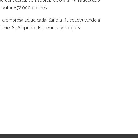
eso contractual con sobreprecio y sin un adecuado
l valor 872.000 dólares.
de la empresa adjudicada, Sandra R., coadyuvando a
iel S., Alejandro B., Lenin R. y Jorge S.