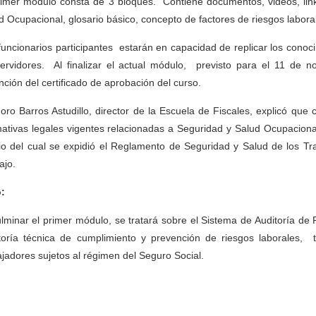
rimer módulo consta de 3 bloques. Contiene documentos, videos, link
d Ocupacional, glosario básico, concepto de factores de riesgos laborale
funcionarios participantes estarán en capacidad de replicar los conoci
ervidores. Al finalizar el actual módulo, previsto para el 11 de n
nción del certificado de aprobación del curso.
oro Barros Astudillo, director de la Escuela de Fiscales, explicó que
ativas legales vigentes relacionadas a Seguridad y Salud Ocupaciona
o del cual se expidió el Reglamento de Seguridad y Salud de los T
ajo.
:
ulminar el primer módulo, se tratará sobre el Sistema de Auditoría de
toría técnica de cumplimiento y prevención de riesgos laborales,
ajadores sujetos al régimen del Seguro Social.