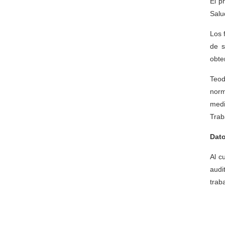
El p
Salu
Los 
de s
obte
Teod
norm
medi
Trab
Dato
Al c
audi
trab