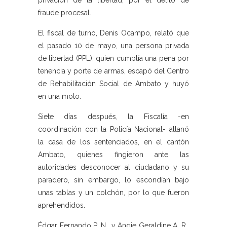
privación de la libertad, por el delito de
fraude procesal.
El fiscal de turno, Denis Ocampo, relató que
el pasado 10 de mayo, una persona privada
de libertad (PPL), quien cumplía una pena por
tenencia y porte de armas, escapó del Centro
de Rehabilitación Social de Ambato y huyó
en una moto.
Siete días después, la Fiscalía -en
coordinación con la Policía Nacional- allanó
la casa de los sentenciados, en el cantón
Ambato, quienes fingieron ante las
autoridades desconocer al ciudadano y su
paradero, sin embargo, lo escondían bajo
unas tablas y un colchón, por lo que fueron
aprehendidos.
Édgar Fernando P. N., y Angie Geraldine A. R.,