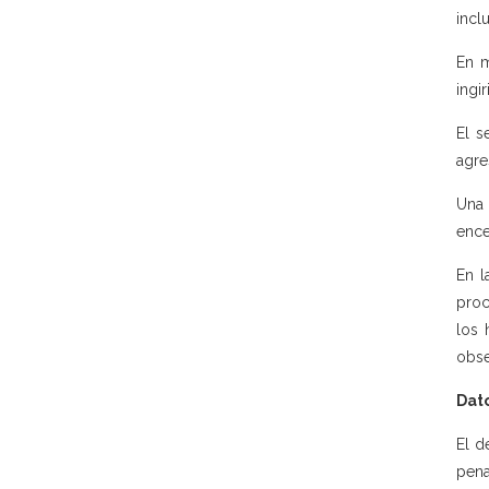
incl
En m
ingi
El s
agre
Una 
ence
En l
proc
los 
obse
Dato
El d
pena