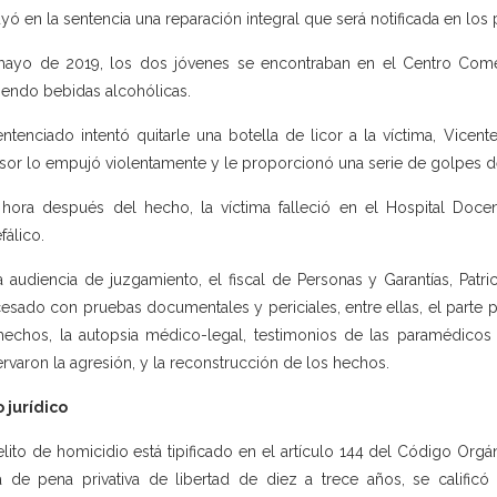
uyó en la sentencia una reparación integral que será notificada en los
ayo de 2019, los dos jóvenes se encontraban en el Centro Com
riendo bebidas alcohólicas.
entenciado intentó quitarle una botella de licor a la víctima, Vicente
sor lo empujó violentamente y le proporcionó una serie de golpes 
hora después del hecho, la víctima falleció en el Hospital Doc
fálico.
a audiencia de juzgamiento, el fiscal de Personas y Garantías, Patr
esado con pruebas documentales y periciales, entre ellas, el parte p
hechos, la autopsia médico-legal, testimonios de las paramédico
rvaron la agresión, y la reconstrucción de los hechos.
 jurídico
elito de homicidio está tipificado en el artículo 144 del Código Org
 de pena privativa de libertad de diez a trece años, se califi