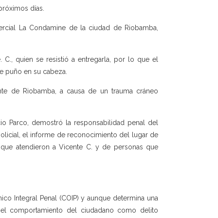
 próximos días.
ercial La Condamine de la ciudad de Riobamba,
. C., quien se resistió a entregarla, por lo que el
de puño en su cabeza.
ente de Riobamba, a causa de un trauma cráneo
icio Parco, demostró la responsabilidad penal del
olicial, el informe de reconocimiento del lugar de
s que atendieron a Vicente C. y de personas que
ánico Integral Penal (COIP) y aunque determina una
có el comportamiento del ciudadano como delito