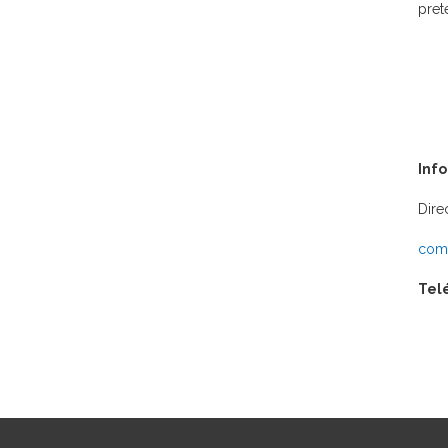
pret
Inf
Dire
comu
Tel