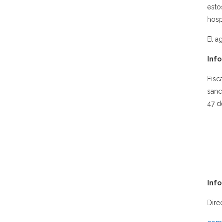
esto
hosp
El a
Info
Fisc
sanc
47 d
Inf
Dire