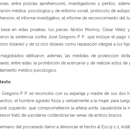
onas, entre policías aprehensores, investigadores y peritos, a
ración médica, psicológica y de entorno social, protocolo de autopsia
hensión, el informe investigativo, el informe de reconocimiento del l
base en estas pruebas, los jueces Abdón Monroy, César Vélez y 
ieron la sentencia contra José Gregorio P. P., que incluye el pago 
.000 dólares) y de 10.000 dólares como reparación integral a los hijos
magistrados ratificaron, además, las medidas de protección dictad
liares, entre estas: la prohibición de acercarse y de realizar actos de
ratamiento médico psicológico.
texto
 Gregorio P. P. se reconcilió con su expareja y madre de sus dos h
hechos, el hombre agredió física y verbalmente a la mujer, para lue
oral izquierdo, que comprometieron la arteria aorta, causándole la
gresor trató de suicidarse cortándose las venas de ambos brazos.
ermano del procesado llamó a denunciar el hecho al Ecu 9-1-1, instit