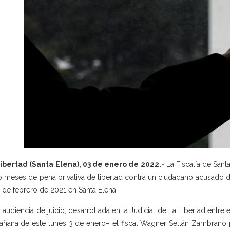
ibertad (Santa Elena), 03 de enero de 2022.-
La Fiscalía de Sant
 meses de pena privativa de libertad contra un ciudadano acusado de
2 de febrero de 2021 en Santa Elena.
a audiencia de juicio, desarrollada en la Judicial de La Libertad ent
añana de este lunes 3 de enero– el fiscal Wagner Sellán Zambrano