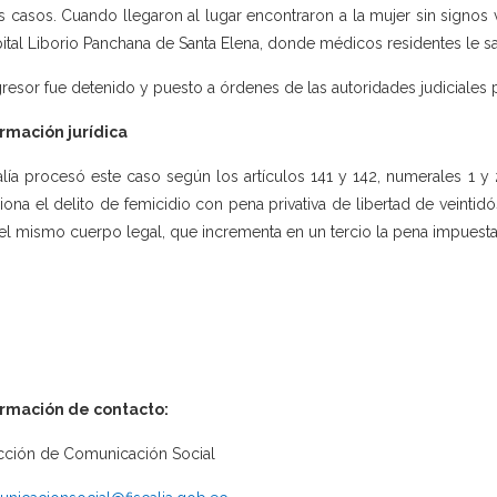
s casos. Cuando llegaron al lugar encontraron a la mujer sin signos vi
ital Liborio Panchana de Santa Elena, donde médicos residentes le sal
gresor fue detenido y puesto a órdenes de las autoridades judiciales p
rmación jurídica
alía procesó este caso según los artículos 141 y 142, numerales 1 y 
iona el delito de femicidio con pena privativa de libertad de veintidós
el mismo cuerpo legal, que incrementa en un tercio la pena impuesta
ormación de contacto:
cción de Comunicación Social