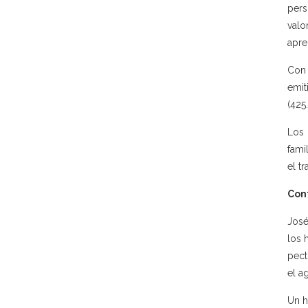
pers
valo
apre
Con 
emit
(425
Los 
fami
el t
Con
José
los 
pect
el a
Un h