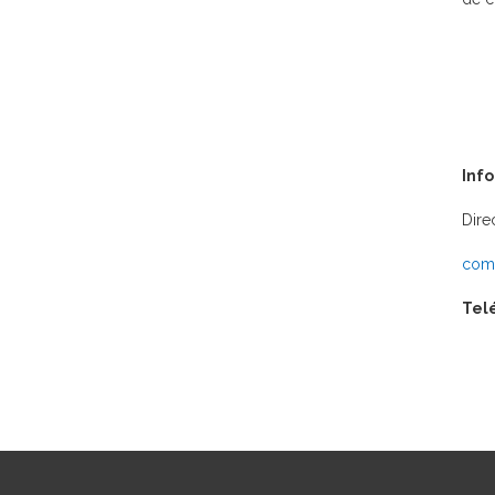
Inf
Dire
comu
Tel