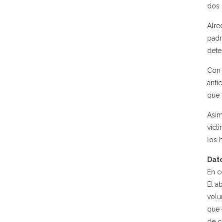
dos 
Alre
padr
dete
Con 
anti
que 
Asim
víct
los 
Dato
En c
El a
volu
que 
de c