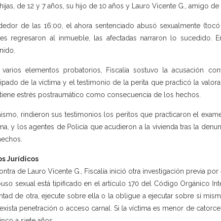
hijas, de 12 y 7 años, su hijo de 10 años y Lauro Vicente G., amigo de 
dedor de las 16:00, el ahora sentenciado abusó sexualmente (tocó 
es regresaron al inmueble, las afectadas narraron lo sucedido. En
nido.
varios elementos probatorios, Fiscalía sostuvo la acusación cont
cipado de la víctima y el testimonio de la perita que practicó la valo
tiene estrés postraumático como consecuencia de los hechos.
ismo, rindieron sus testimonios los peritos que practicaron el exame
ima, y los agentes de Policía que acudieron a la vivienda tras la den
hechos.
s Jurídicos
ontra de Lauro Vicente G., Fiscalía inició otra investigación previa por
buso sexual está tipificado en el artículo 170 del Código Orgánico Int
ntad de otra, ejecute sobre ella o la obligue a ejecutar sobre sí mism
exista penetración o acceso carnal. Si la víctima es menor de catorce
inco a siete años.