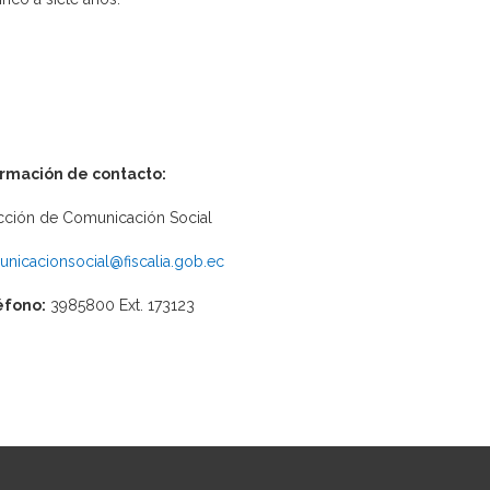
ormación de contacto:
cción de Comunicación Social
nicacionsocial@fiscalia.gob.ec
éfono:
3985800 Ext. 173123