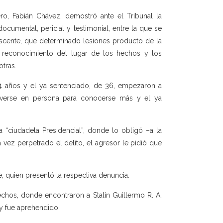
ero, Fabián Chávez, demostró ante el Tribunal la
cumental, pericial y testimonial, entre la que se
escente, que determinado lesiones producto de la
de reconocimiento del lugar de los hechos y los
otras.
14 años y el ya sentenciado, de 36, empezaron a
n verse en persona para conocerse más y el ya
a “ciudadela Presidencial”, donde lo obligó –a la
 vez perpetrado el delito, el agresor le pidió que
e, quien presentó la respectiva denuncia.
hechos, donde encontraron a Stalin Guillermo R. A.
y fue aprehendido.