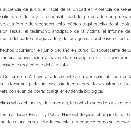
a audiencia de juicio, el fiscal de la Unidad en Violencia de Gén
rialidad del delito y la responsabilidad del procesado con prueba do
uye: el informe de reconocimiento médico-legal practicado al adol
sión sexual; el testimonio anticipado de la víctima, el informe 
imonio del padre del agraviado y de los agentes aprehensores, entre 
hechos ocurrieron en junio del año en curso. El adolescente de 
blar una conversación a través de una app de citas. Decidiero
enciado le recalcó que debía ir solo.
in Guillermo R. A. llevó al adolescente a un domicilio ubicado en l
za– a tocar sus partes íntimas, para luego agredirlo sexualmente. Una
avara con el fin de borrar cualquier evidencia biológica.
íctima salió del lugar y, de inmediato, le contó lo sucedido a su madr
tos más tarde, Fiscalía y Policía Nacional llegaron al lugar de los 
ndido en una terraza: el adolescente lo reconoció como su agresor 