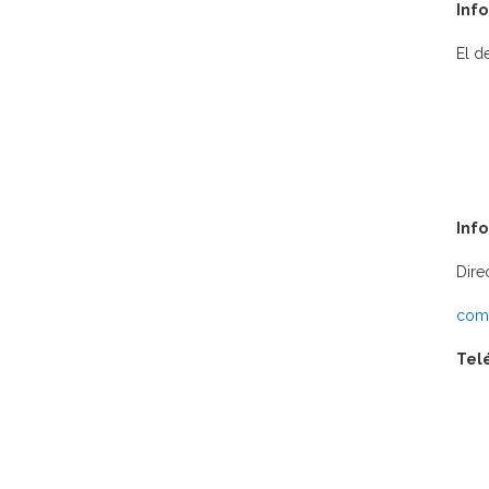
Info
El d
Inf
Dire
comu
Tel