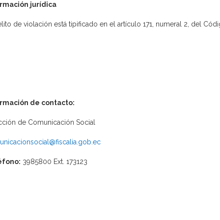
rmación jurídica
elito de violación está tipificado en el artículo 171, numeral 2, del Cód
ormación de contacto:
cción de Comunicación Social
nicacionsocial@fiscalia.gob.ec
éfono:
3985800 Ext. 173123