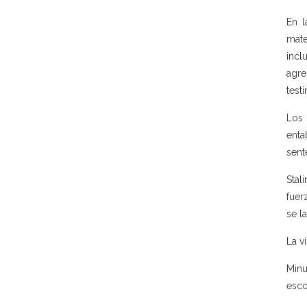
En l
mate
incl
agre
test
Los 
enta
sent
Stal
fuer
se l
La v
Minu
esco