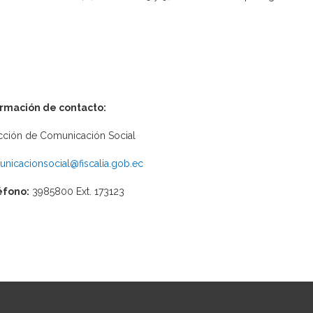
ormación de contacto:
cción de Comunicación Social
nicacionsocial@fiscalia.gob.ec
éfono:
3985800 Ext. 173123