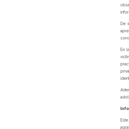
obse
info
De i
apre
cono
En l
víct
prac
priv
iden
Adem
adol
Info
Este
agra