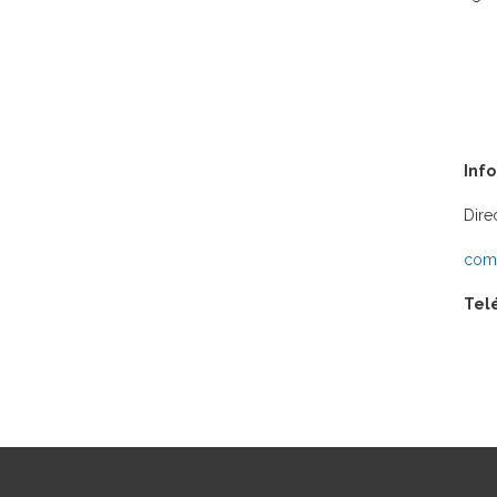
Inf
Dire
comu
Tel