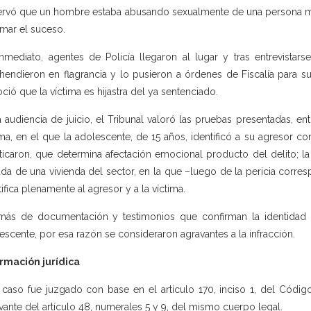
rvó que un hombre estaba abusando sexualmente de una persona me
rmar el suceso.
nmediato, agentes de Policía llegaron al lugar y tras entrevistarse
hendieron en flagrancia y lo pusieron a órdenes de Fiscalía para su
ció que la víctima es hijastra del ya sentenciado.
a audiencia de juicio, el Tribunal valoró las pruebas presentadas, en
ima, en el que la adolescente, de 15 años, identificó a su agresor c
ticaron, que determina afectación emocional producto del delito; la
ada de una vivienda del sector, en la que –luego de la pericia corre
tifica plenamente al agresor y a la víctima.
ás de documentación y testimonios que confirman la identidad d
escente, por esa razón se consideraron agravantes a la infracción.
rmación jurídica
 caso fue juzgado con base en el artículo 170, inciso 1, del Códig
vante del artículo 48, numerales 5 y 9, del mismo cuerpo legal.