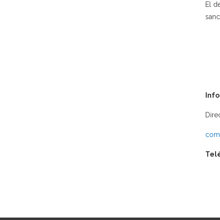
El d
sanc
Inf
Dire
comu
Tel