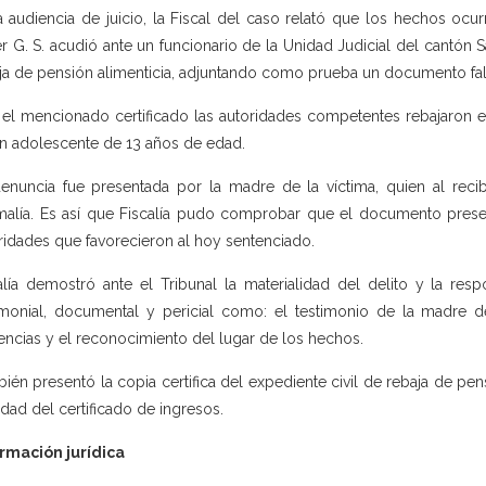
a audiencia de juicio, la Fiscal del caso relató que los hechos o
er G. S. acudió ante un funcionario de la Unidad Judicial del cantón
ja de pensión alimenticia, adjuntando como prueba un documento fals
el mencionado certificado las autoridades competentes rebajaron e
n adolescente de 13 años de edad.
enuncia fue presentada por la madre de la víctima, quien al recib
alía. Es así que Fiscalía pudo comprobar que el documento present
ridades que favorecieron al hoy sentenciado.
alía demostró ante el Tribunal la materialidad del delito y la re
imonial, documental y pericial como: el testimonio de la madre d
encias y el reconocimiento del lugar de los hechos.
ién presentó la copia certifica del expediente civil de rebaja de p
edad del certificado de ingresos.
rmación jurídica