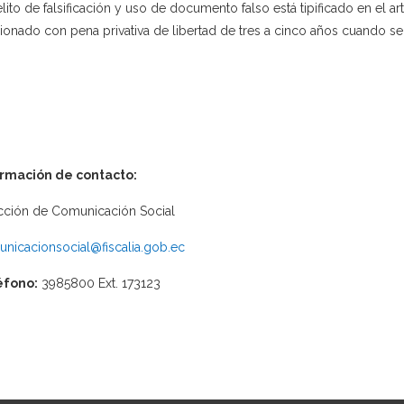
elito de falsificación y uso de documento falso está tipificado en el a
ionado con pena privativa de libertad de tres a cinco años cuando s
ormación de contacto:
cción de Comunicación Social
nicacionsocial@fiscalia.gob.ec
éfono:
3985800 Ext. 173123