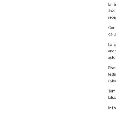
En l
Javi
reba
Con 
de u
La d
anom
auto
Fisc
test
evid
Tamb
fals
Info