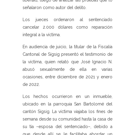
libertad, luego de analizar las pruebas que lo
señalaron como autor del delito.
Los jueces ordenaron al sentenciado
cancelar 2.000 dólares como reparación
integral a la víctima.
En audiencia de juicio, la titular de la Fiscalía
Cantonal de Sígsig presentó el testimonio de
la víctima, quien relató que José Ignacio N.
abusó sexualmente de ella en varias
ocasiones, entre diciembre de 2021 y enero
de 2022.
Los hechos ocurrieron en un inmueble,
ubicado en la parroquia San Bartolomé del
cantón Sígsig. La víctima viajaba los fines de
semana desde su comunidad hasta la casa de
su tía –esposa del sentenciado–, debido a
que desde allí se le facilitaba abordar un