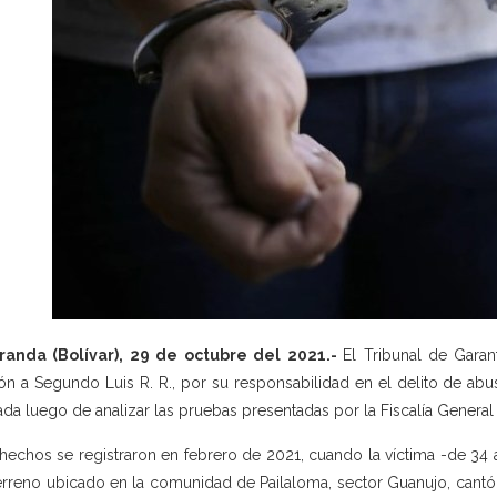
randa (Bolívar), 29 de octubre del 2021.-
El Tribunal de Garan
ión a Segundo Luis R. R., por su responsabilidad en el delito de abu
da luego de analizar las pruebas presentadas por la Fiscalía General d
hechos se registraron en febrero de 2021, cuando la víctima -de 34 
erreno ubicado en la comunidad de Pailaloma, sector Guanujo, cant