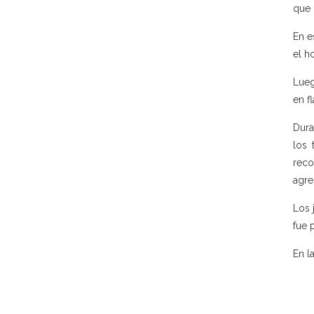
que 
En e
el h
Lueg
en f
Dura
los 
reco
agre
Los 
fue 
En l