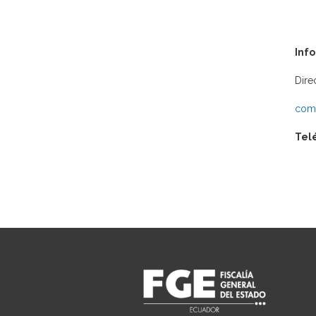
Inf
Dire
comu
Tel