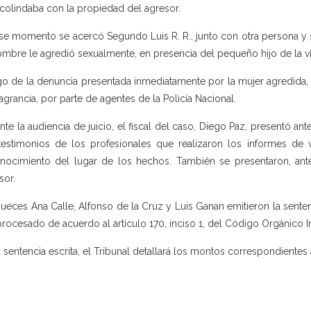
colindaba con la propiedad del agresor.
se momento se acercó Segundo Luis R. R., junto con otra persona y 
ombre le agredió sexualmente, en presencia del pequeño hijo de la ví
o de la denuncia presentada inmediatamente por la mujer agredida, 
lagrancia, por parte de agentes de la Policía Nacional.
nte la audiencia de juicio, el fiscal del caso, Diego Paz, presentó ante
testimonios de los profesionales que realizaron los informes de v
nocimiento del lugar de los hechos. También se presentaron, ante
sor.
jueces Ana Calle, Alfonso de la Cruz y Luis Ganan emitieron la sente
procesado de acuerdo al artículo 170, inciso 1, del Código Orgánico In
a sentencia escrita, el Tribunal detallará los montos correspondientes a