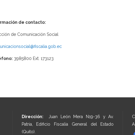
ormación de contacto:
cción de Comunicación Social
nicacionsocial@fiscalia.gob.ec
éfono:
3985800 Ext. 173123
Dirección:
Juan León Mera N19-36 y Av.
C
Patria, Edificio Fiscalía General del Estado
A
(Quito).