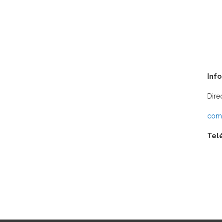
Inf
Dire
comu
Tel