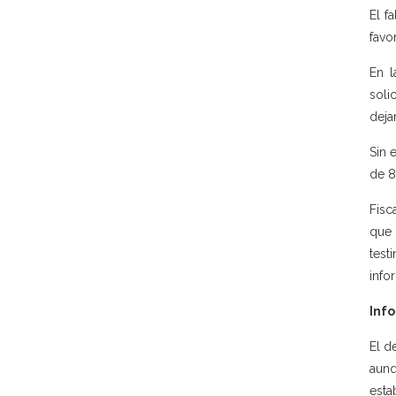
El f
favo
En l
soli
deja
Sin 
de 8
Fisc
que 
test
info
Info
El d
aunq
esta