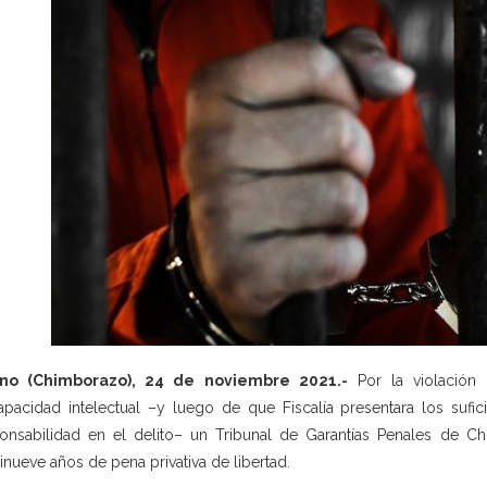
no (Chimborazo), 24 de noviembre 2021.-
Por la violación
apacidad intelectual –y luego de que Fiscalía presentara los sufi
onsabilidad en el delito– un Tribunal de Garantías Penales de 
tinueve años de pena privativa de libertad.