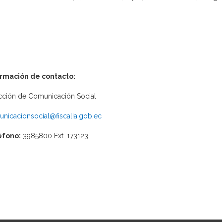
ormación de contacto:
cción de Comunicación Social
nicacionsocial@fiscalia.gob.ec
éfono:
3985800 Ext. 173123