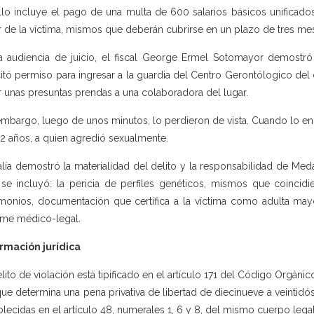
allo incluye el pago de una multa de 600 salarios básicos unificado
r de la víctima, mismos que deberán cubrirse en un plazo de tres mes
a audiencia de juicio, el fiscal George Ermel Sotomayor demostr
citó permiso para ingresar a la guardia del Centro Gerontólogico del
r unas presuntas prendas a una colaboradora del lugar.
embargo, luego de unos minutos, lo perdieron de vista. Cuando lo en
2 años, a quien agredió sexualmente.
alía demostró la materialidad del delito y la responsabilidad de Me
se incluyó: la pericia de perfiles genéticos, mismos que coincid
imonios, documentación que certifica a la víctima como adulta may
rme médico-legal.
rmación jurídica
elito de violación está tipificado en el artículo 171 del Código Orgánic
ue determina una pena privativa de libertad de diecinueve a veintidós 
blecidas en el artículo 48, numerales 1, 6 y 8, del mismo cuerpo legal