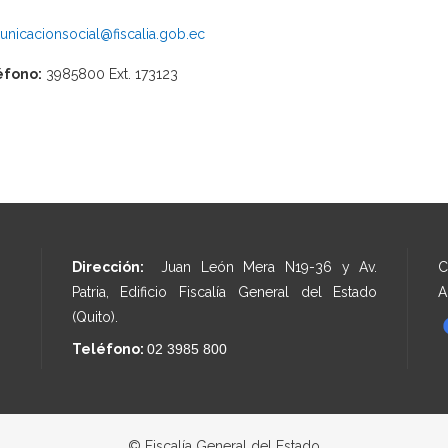
nicacionsocial@fiscalia.gob.ec
éfono:
3985800 Ext. 173123
Dirección:
Juan León Mera N19-36 y Av.
C
Patria, Edificio Fiscalía General del Estado
A
(Quito).
Teléfono:
02 3985 800
© Fiscalía General del Estado