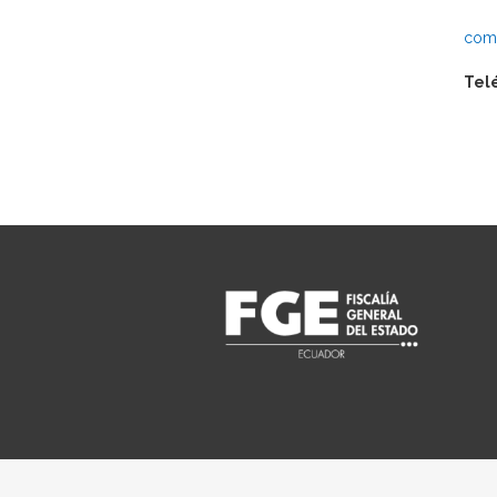
comu
Tel