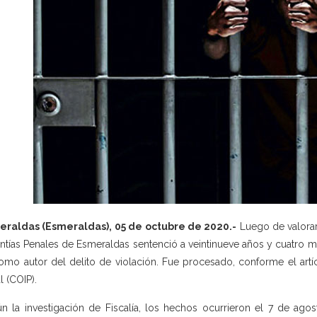
eraldas (Esmeraldas), 05 de octubre de 2020.-
Luego de valorar 
ntías Penales de Esmeraldas sentenció a veintinueve años y cuatro mes
como autor del delito de violación. Fue procesado, conforme el artí
l (COIP).
n la investigación de Fiscalía, los hechos ocurrieron el 7 de ago