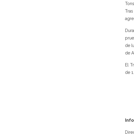
Tons
Tras
agre
Dura
prue
de l
de A
El T
de 1
Inf
Dire