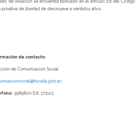
elito de violación se encuentra tipificado en el artículo 171 del Códi
 privativa de libertad de diecinueve a veintidós años.
ormación de contacto:
cción de Comunicación Social
nicacionsocial@fiscalia.gob.ec
éfono:
3985800 Ext. 173123