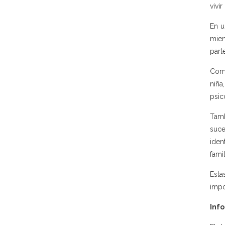
vivi
En u
mien
parte
Como
niña
psic
Tamb
suce
iden
famil
Esta
impo
Info