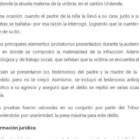
r donde la abuela materna de la víctima, en el cantón Urdaneta.
na ocasión, cuando el padre de la niña la llevó a su casa, junto a s
tras se bañaba– por esa razón la interrogó, logrando que le cuente 
 de su tío.
 principales elementos probatorios presentados durante la audienc
, en donde se comprobó la materialidad de la infracción. Ademá
ológica y de trabajo social, que señalan que la víctima se encuentra a
ién se presentaron los testimonios del padre y la madre de la n
dido, pero no le creyó. Asimismo, se incluyó el testimonio anti
tificó a su agresor y aseguró que el delito se repitió en varias oca
ia.
s pruebas fueron valoradas en su conjunto por parte del Tribun
niéndole, por unanimidad, la pena máxima para este delito.
rmación jurídica