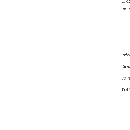
El d
pena
Inf
Dire
comu
Tel