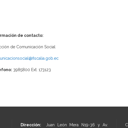
ormación de contacto:
cción de Comunicación Social
nicacionsocial@fiscalia.gob.ec
éfono:
3985800 Ext. 173123
Dirección:
Juan León Mera N19-36 y Av.
C