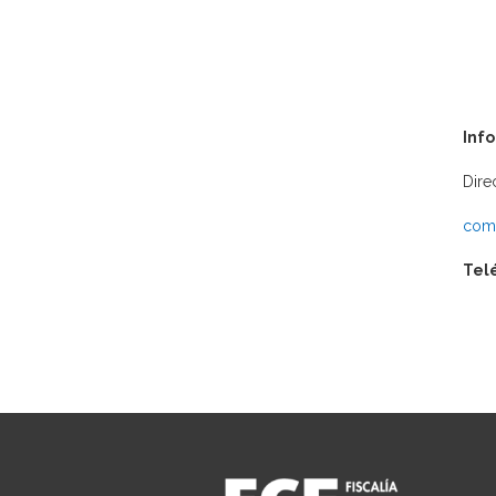
Inf
Dire
comu
Tel