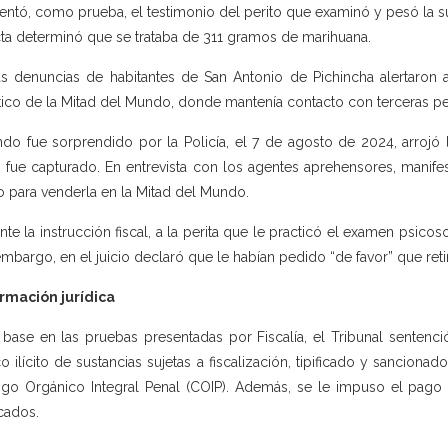
entó, como prueba, el testimonio del perito que examinó y pesó la su
cta determinó que se trataba de 311 gramos de marihuana.
as denuncias de habitantes de San Antonio de Pichincha alertaron a
stico de la Mitad del Mundo, donde mantenía contacto con terceras p
do fue sorprendido por la Policía, el 7 de agosto de 2024, arrojó l
 fue capturado. En entrevista con los agentes aprehensores, manife
o para venderla en la Mitad del Mundo.
nte la instrucción fiscal, a la perita que le practicó el examen psic
embargo, en el juicio declaró que le habían pedido “de favor” que retir
rmación jurídica
base en las pruebas presentadas por Fiscalía, el Tribunal sentenc
ico ilícito de sustancias sujetas a fiscalización, tipificado y sancionad
go Orgánico Integral Penal (COIP). Además, se le impuso el pago 
icados.