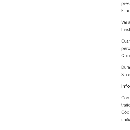
pres
El a
Vari
turí
Cuan
pero
Quit
Dura
Sin 
Info
Con 
tráf
Códi
unif