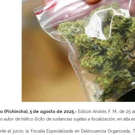
o (Pichincha), 5 de agosto de 2025.-
Edison Andrés F. M., de 25 a
 autor de tráfico ilícito de sustancias sujetas a fiscalización, en alta e
nte el juicio, la Fiscalía Especializada en Delincuencia Organizada, 