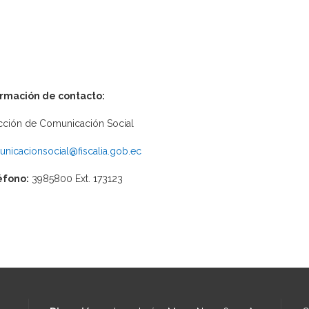
ormación de contacto:
cción de Comunicación Social
nicacionsocial@fiscalia.gob.ec
éfono:
3985800 Ext. 173123