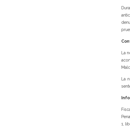
Dura
anti
denu
prue
Con
La n
acom
Mald
La n
sent
Info
Fisc
Pena
1, li