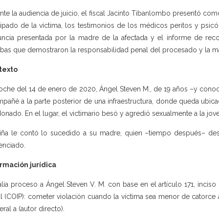
nte la audiencia de juicio, el fiscal Jacinto Tibanlombo presentó com
cipado de la víctima, los testimonios de los médicos peritos y psic
ncia presentada por la madre de la afectada y el informe de reco
bas que demostraron la responsabilidad penal del procesado y la mate
texto
oche del 14 de enero de 2020, Ángel Steven M., de 19 años –y conocid
pañé a la parte posterior de una infraestructura, donde queda ubica
onado. En el lugar, el victimario besó y agredió sexualmente a la jov
iña le contó lo sucedido a su madre, quien –tiempo después– des
enciado.
rmación jurídica
alía proceso a Ángel Steven V. M. con base en el artículo 171, incis
l (COIP): cometer violación cuando la víctima sea menor de catorce 
beral a (autor directo).