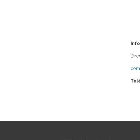
Inf
Dire
comu
Tel