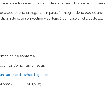
ilómetro de las rieles y, tras un violento forcejeo, lo aprehendió para 
rocesado deberá entregar una reparación integral de 10.000 dólares y
usticia. Este caso se investigó y sentenció con base en el artículo 171
ormación de contacto:
cción de Comunicación Social
nicacionsocial@fiscalia.gob.ec
éfono:
3985800 Ext. 173123