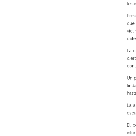
test
Pres
que 
víct
dete
La c
dier
cont
Un p
lind
hast
La a
escu
El c
inte