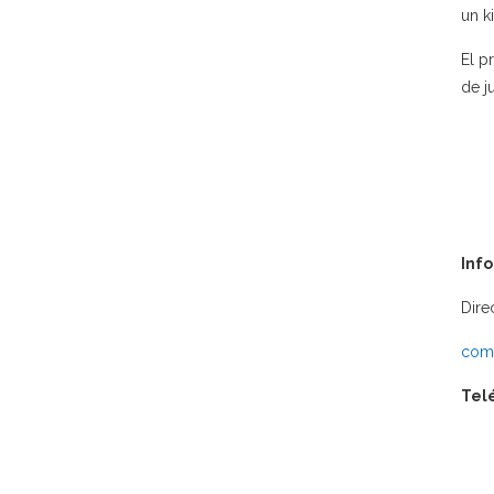
un k
El p
de j
Inf
Dire
comu
Tel