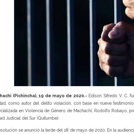
hachi (Pichincha), 19 de mayo de 2020.-
Edison Sifredo V. C. f
rtad, como autor del delito violación, con base en nueve testimonios
cializada en Violencia de Género de Machachi, Rodolfo Robayo, pres
ad Judicial del Sur (Quitumbe).
esolución se anunció la tarde del 18 de mayo de 2020. En la audienci