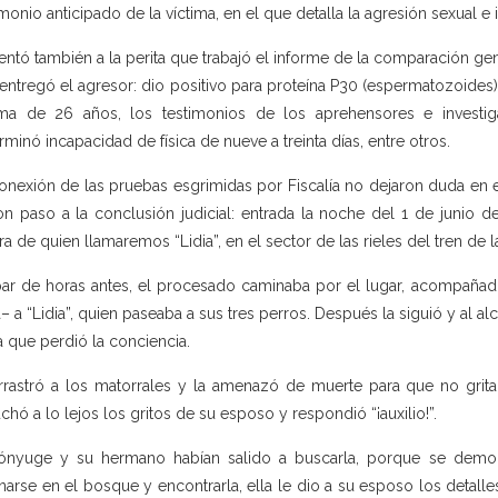
imonio anticipado de la víctima, en el que detalla la agresión sexual e i
entó también a la perita que trabajó el informe de la comparación gen
entregó el agresor: dio positivo para proteína P30 (espermatozoides)
ima de 26 años, los testimonios de los aprehensores e invest
rminó incapacidad de física de nueve a treinta días, entre otros.
onexión de las pruebas esgrimidas por Fiscalía no dejaron duda en 
on paso a la conclusión judicial: entrada la noche del 1 de junio d
ra de quien llamaremos “Lidia”, en el sector de las rieles del tren de 
ar de horas antes, el procesado caminaba por el lugar, acompañad
a– a “Lidia”, quien paseaba a sus tres perros. Después la siguió y al al
a que perdió la conciencia.
rrastró a los matorrales y la amenazó de muerte para que no gritar
chó a lo lejos los gritos de su esposo y respondió “¡auxilio!”.
ónyuge y su hermano habían salido a buscarla, porque se demo
rnarse en el bosque y encontrarla, ella le dio a su esposo los detalle