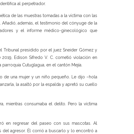
dentifica al perpetrador.
ética de las muestras tomadas a la víctima con las
. Añadió, además, el testimonio del cónyuge de la
igadores y el informe médico-ginecológico que
el Tribunal presidido por el juez Sneider Gómez y
e 2019, Edison Sifredo V. C. cometió violación en
la parroquia Cutuglagua, en el cantón Mejía.
o de una mujer y un niño pequeño. Le dijo –hola
canzarla, la asaltó por la espalda y apretó su cuello
a, mientras consumaba el delito. Pero la víctima
ró en regresar del paseo con sus mascotas. Al
s del agresor. Él corrió a buscarlo y lo encontró a