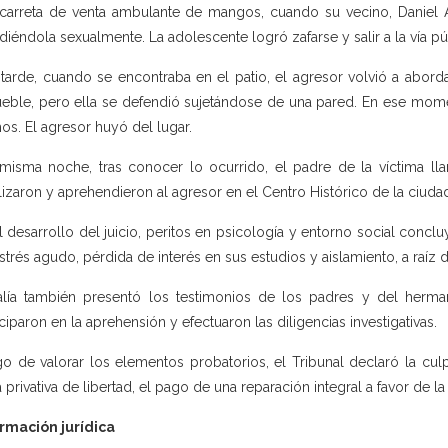
carreta de venta ambulante de mangos, cuando su vecino, Daniel Ar
diéndola sexualmente. La adolescente logró zafarse y salir a la vía pú
tarde, cuando se encontraba en el patio, el agresor volvió a aborda
eble, pero ella se defendió sujetándose de una pared. En ese mome
os. El agresor huyó del lugar.
misma noche, tras conocer lo ocurrido, el padre de la víctima lla
lizaron y aprehendieron al agresor en el Centro Histórico de la ciuda
l desarrollo del juicio, peritos en psicología y entorno social conc
strés agudo, pérdida de interés en sus estudios y aislamiento, a raíz d
alía también presentó los testimonios de los padres y del herm
iciparon en la aprehensión y efectuaron las diligencias investigativas.
o de valorar los elementos probatorios, el Tribunal declaró la cu
 privativa de libertad, el pago de una reparación integral a favor de la 
rmación jurídica