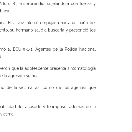
turo B., la sorprendió, sujetándola con fuerza y
blica.
rla. Esta vez intentó empujarla hacia un baño del
nto, su hermano salió a buscarla y presenció los
mó al ECU 9-1-1. Agentes de la Policía Nacional
d.
luyeron que la adolescente presenta sintomatología
e la agresión sufrida.
ano de la víctima, así como de los agentes que
lpabilidad del acusado y le impuso, además de la
víctima.