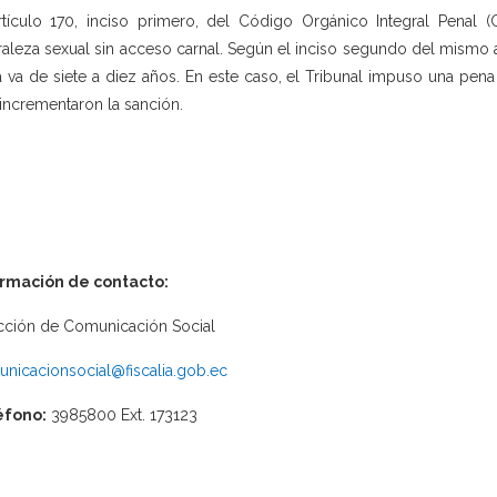
rtículo 170, inciso primero, del Código Orgánico Integral Penal 
raleza sexual sin acceso carnal. Según el inciso segundo del mismo a
 va de siete a diez años. En este caso, el Tribunal impuso una pena 
incrementaron la sanción.
ormación de contacto:
cción de Comunicación Social
nicacionsocial@fiscalia.gob.ec
éfono:
3985800 Ext. 173123