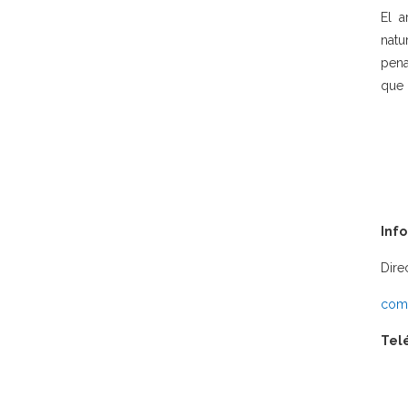
El a
natu
pena
que 
Inf
Dire
comu
Tel