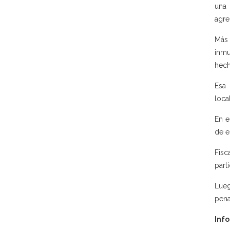
una 
agre
Más 
inmu
hech
Esa 
loca
En e
de e
Fisc
part
Lueg
pena
Info