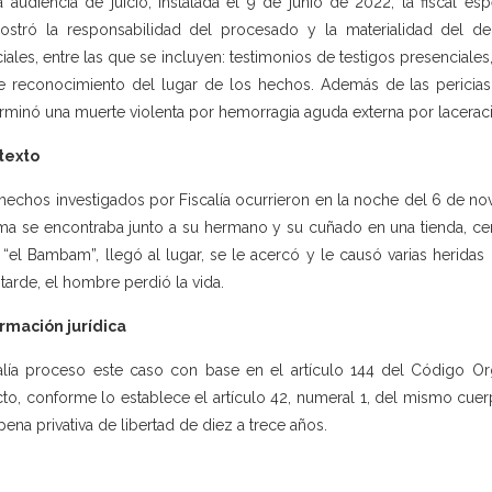
a audiencia de juicio, instalada el 9 de junio de 2022, la fiscal es
stró la responsabilidad del procesado y la materialidad del de
ciales, entre las que se incluyen: testimonios de testigos presenciale
e reconocimiento del lugar de los hechos. Además de las pericias
rminó una muerte violenta por hemorragia aguda externa por lacerac
texto
hechos investigados por Fiscalía ocurrieron en la noche del 6 de nov
ima se encontraba junto a su hermano y su cuñado en una tienda, cer
s “el Bambam”, llegó al lugar, se le acercó y le causó varias heridas
tarde, el hombre perdió la vida.
rmación jurídica
alía proceso este caso con base en el artículo 144 del Código Org
cto, conforme lo establece el artículo 42, numeral 1, del mismo cuer
pena privativa de libertad de diez a trece años.