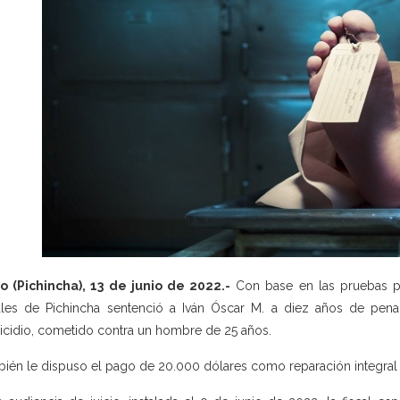
o (Pichincha), 13 de junio de 2022.-
Con base en las pruebas pre
les de Pichincha sentenció a Iván Óscar M. a diez años de pena 
cidio, cometido contra un hombre de 25 años.
ién le dispuso el pago de 20.000 dólares como reparación integral a f