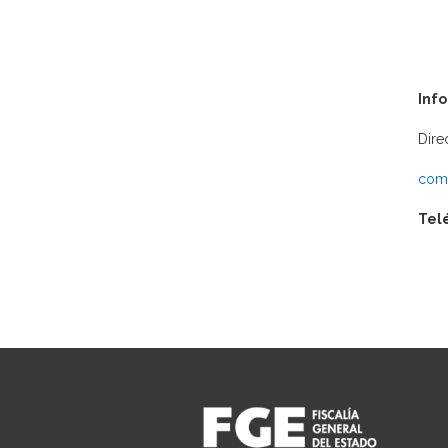
Inf
Dire
comu
Tel