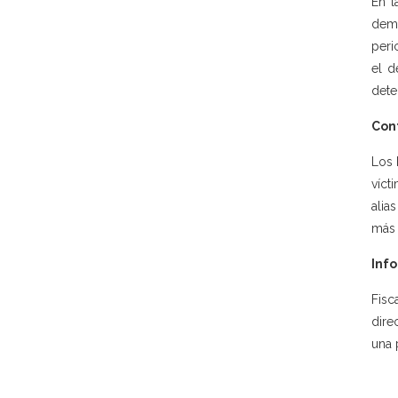
En l
demo
peri
el d
dete
Con
Los 
víct
alia
más 
Info
Fisc
dire
una 