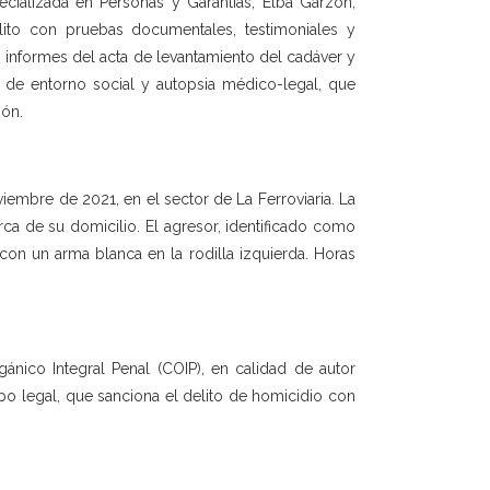
pecializada en Personas y Garantías, Elba Garzón,
lito con pruebas documentales, testimoniales y
s, informes del acta de levantamiento del cadáver y
 de entorno social y autopsia médico-legal, que
ión.
iembre de 2021, en el sector de La Ferroviaria. La
ca de su domicilio. El agresor, identificado como
 con un arma blanca en la rodilla izquierda. Horas
ánico Integral Penal (COIP), en calidad de autor
po legal, que sanciona el delito de homicidio con