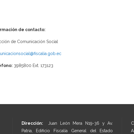
ormación de contacto:
cción de Comunicación Social
nicacionsocial@fiscalia.gob.ec
éfono:
3985800 Ext. 173123
Dirección:
Juan León Mera N19-36 y Av.
C
Patria, Edificio Fiscalía General del Estado
A