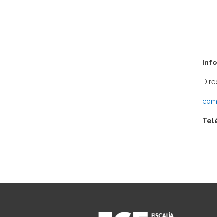
Inf
Dire
comu
Tel