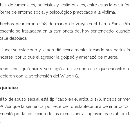
bas documentales, periciales y testimoniales, entre estas la del in
nforme de entorno social y psicológico practicado a la víctima.
hechos ocurrieron el 18 de marzo de 2019, en el barrio Santa Rita
escente se trasladaba en la camioneta del hoy sentenciado, cuando 
calle desolada.
l lugar se estacionó y la agredió sexualmente, tocando sus partes ín
nderse, por lo que el agresor la golpeó y amenazó de muerte.
enor consiguió huir y se dirigió a un velorio en el que encontró a
edieron con la aprehensión del Wilson G.
 jurídico
elito de abuso sexual está tipificado en el artículo 170, incisos pri
P). Aunque la sentencia por este delito establece una pena privativa
ementó por la aplicación de las circunstancias agravantes establecid
.