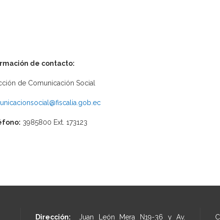
ormación de contacto:
cción de Comunicación Social
nicacionsocial@fiscalia.gob.ec
éfono:
3985800 Ext. 173123
Dirección:
Juan León Mera N19-36 y Av.
C