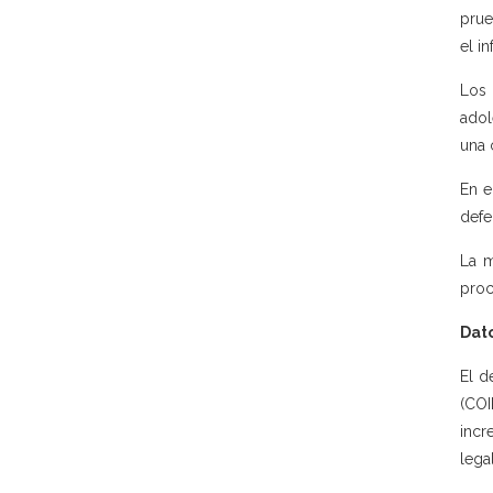
prue
el i
Los 
adol
una 
En e
defe
La m
proc
Dato
El d
(COI
incr
legal