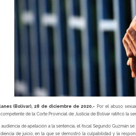
lanes (Bolívar), 28 de diciembre de 2020.-
Por el abuso sexua
icompetente de la Corte Provincial de Justicia de Bolívar ratificó la 
a audiencia de apelación a la sentencia, el fiscal Segundo Guzmán se
udiencia de juicio, en la que se demostró la culpabilidad y la respo