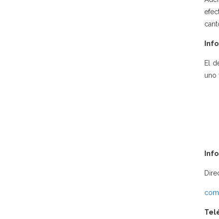
efec
cant
Info
El d
uno 
Inf
Dire
comu
Tel