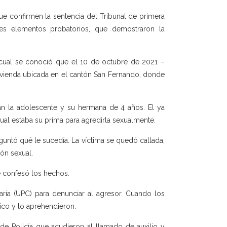
que confirmen la sentencia del Tribunal de primera
ntes elementos probatorios, que demostraron la
l cual se conoció que el 10 de octubre de 2021 –
 vivienda ubicada en el cantón San Fernando, donde
an la adolescente y su hermana de 4 años. El ya
cual estaba su prima para agredirla sexualmente.
eguntó qué le sucedía. La víctima se quedó callada,
ón sexual.
e confesó los hechos.
aria (UPC) para denunciar al agresor. Cuando los
lico y lo aprehendieron.
de Policía que acudieron al llamado de auxilio y