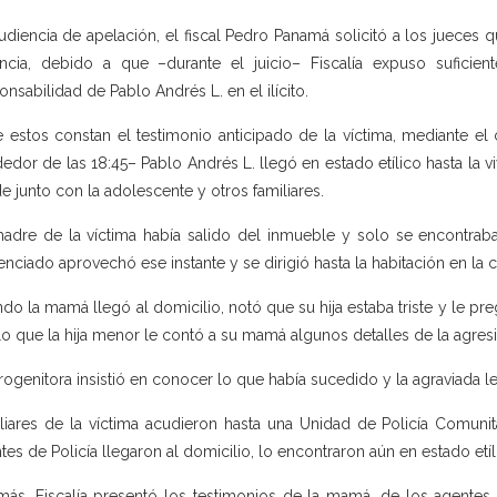
udiencia de apelación, el fiscal Pedro Panamá solicitó a los jueces 
ancia, debido a que –durante el juicio– Fiscalía expuso suficie
onsabilidad de Pablo Andrés L. en el ilícito.
e estos constan el testimonio anticipado de la víctima, mediante e
dedor de las 18:45– Pablo Andrés L. llegó en estado etílico hasta la
de junto con la adolescente y otros familiares.
adre de la víctima había salido del inmueble y solo se encontrab
enciado aprovechó ese instante y se dirigió hasta la habitación en la 
do la mamá llegó al domicilio, notó que su hija estaba triste y le pr
lo que la hija menor le contó a su mamá algunos detalles de la agresi
rogenitora insistió en conocer lo que había sucedido y la agraviada l
liares de la víctima acudieron hasta una Unidad de Policía Comunit
tes de Policía llegaron al domicilio, lo encontraron aún en estado etí
ás, Fiscalía presentó los testimonios de la mamá, de los agentes 