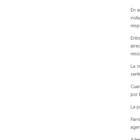
En a
inst
resp
Entr
alre
resi
La m
sent
Cuan
por 
La p
Fami
agen
Adem