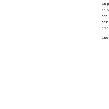
La p
es s
con 
soli
crédi
Las