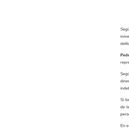
Segú
inme
delit
Ped
repr
Segú
dine
inde
Si b
de l
pers
En e