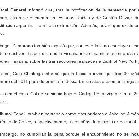
iscal General informó que, tras la notificación de la sentencia por 
ado, quien se encuentra en Estados Unidos y de Gastón Duzac, desd
titución argentina permite la extradición. Además, aclaró que existe un
to.
iboga Zambrano también explicó que, con este fallo no concluye el cas
do de activos. Es por ello que la Fiscalía inició una indagación previa 
ec en Panamá, sobre las transacciones realizadas a Bank of New York
ismo, Galo Chiriboga informó que la Fiscalía investiga otros 30 cr
embre del 2011 para determinar o descartar si estos presentan irregula
uicio en el caso ‘Cofiec’ se siguió bajo el Código Penal vigente en el 
ario.
ribunal Penal también sentenció como encubridoras a Jakeline Jimén
rédito de Cofiec, respectivamente, a dos años de prisión correccional.
embargo, no cumplirán la pena porque el encubrimiento no se inclu