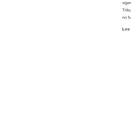
vige
Trib
no f
Los 