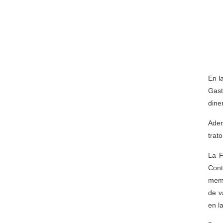
En l
Gast
dine
Adem
trat
La F
Cont
memo
de v
en l