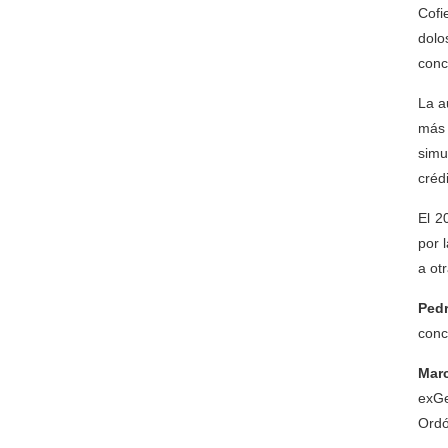
Cofi
dolo
conc
La a
más 
simu
crédi
El 2
por 
a ot
Ped
conc
Mar
exGe
Ordó