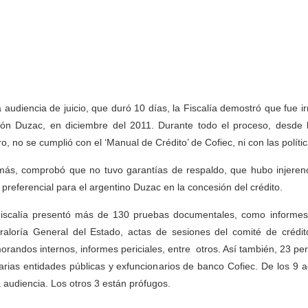
a audiencia de juicio, que duró 10 días, la Fiscalía demostró que fue 
ón Duzac, en diciembre del 2011. Durante todo el proceso, desde l
ro, no se cumplió con el ‘Manual de Crédito’ de Cofiec, ni con las polít
ás, comprobó que no tuvo garantías de respaldo, que hubo injerenc
o preferencial para el argentino Duzac en la concesión del crédito.
iscalía presentó más de 130 pruebas documentales, como informes 
raloría General del Estado, actas de sesiones del comité de crédito 
randos internos, informes periciales, entre otros. Así también, 23 pers
arias entidades públicas y exfuncionarios de banco Cofiec. De los 9 
a audiencia. Los otros 3 están prófugos.