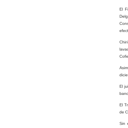
El F
Delg
Cons
efec
Chir
lava
Cofi
Asim
dici
El j
banc
El T
de C
Sin 