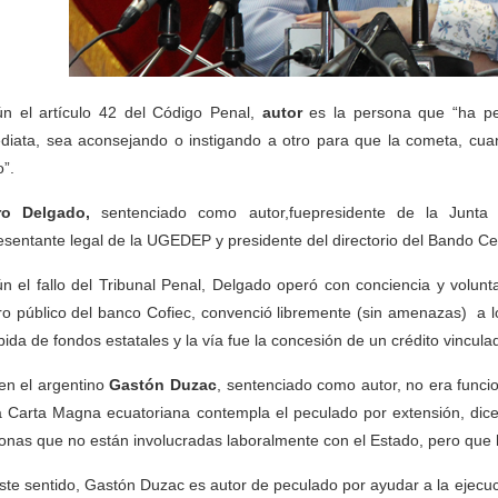
n el artículo 42 del Código Penal,
autor
es la persona que “ha pe
diata, sea aconsejando o instigando a otro para que la cometa, cua
o”.
ro Delgado,
sentenciado como autor,fuepresidente de la Junt
esentante legal de la UGEDEP y presidente del directorio del Bando Ce
n el fallo del Tribunal Penal, Delgado operó con conciencia y volunta
ro público del banco Cofiec, convenció libremente (sin amenazas) a 
bida de fondos estatales y la vía fue la concesión de un crédito vincu
ien el argentino
Gastón Duzac
, sentenciado como autor, no era funcio
a Carta Magna ecuatoriana contempla el peculado por extensión, dice 
onas que no están involucradas laboralmente con el Estado, pero que h
ste sentido, Gastón Duzac es autor de peculado por ayudar a la ejecuc