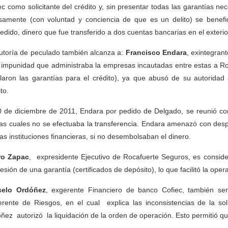
ec como solicitante del crédito y, sin presentar todas las garantías ne
samente (con voluntad y conciencia de que es un delito) se benefic
edido, dinero que fue transferido a dos cuentas bancarias en el exterio
utoría de peculado también alcanza a:
Francisco Endara
, exintegran
impunidad que administraba la empresas incautadas entre estas a R
laron las garantías para el crédito), ya que abusó de su autoridad
to.
0 de diciembre de 2011, Endara por pedido de Delgado, se reunió co
las cuales no se efectuaba la transferencia. Endara amenazó con despe
ras instituciones financieras, si no desembolsaban el dinero.
ro Zapac
, expresidente Ejecutivo de Rocafuerte Seguros, es conside
esión de una garantía (certificados de depósito), lo que facilitó la ope
celo Ordóñez
, exgerente Financiero de banco Cofiec, también se
rente de Riesgos, en el cual explica las inconsistencias de la so
ñez autorizó la liquidación de la orden de operación. Esto permitió que 