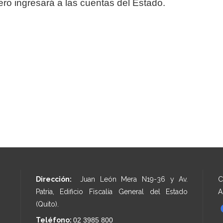
ero ingresará a las cuentas del Estado.
Dirección:
Juan León Mera N19-36 y Av.
C
Patria, Edificio Fiscalía General del Estado
A
(Quito).
Teléfono:
02 3985 800