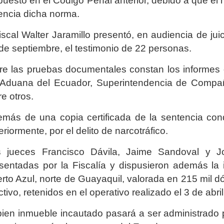
puesto en el Código Penal anterior, debido a que e
encia dicha norma.
fiscal Walter Jaramillo presentó, en audiencia de ju
de septiembre, el testimonio de 22 personas.
re las pruebas documentales constan los informes d
Aduana del Ecuador, Superintendencia de Compañ
re otros.
más de una copia certificada de la sentencia con
eriormente, por el delito de narcotráfico.
s jueces Francisco Dávila, Jaime Sandoval y J
sentadas por la Fiscalía y dispusieron además la
rto Azul, norte de Guayaquil, valorada en 215 mil d
ctivo, retenidos en el operativo realizado el 3 de abri
bien inmueble incautado pasará a ser administrado p