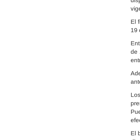
dis
vig
El 
19 
Ent
de 
ent
Ade
ant
Lo
pre
Pue
efe
El 