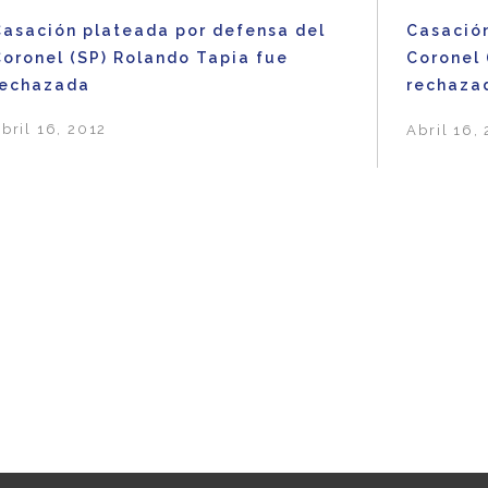
Casación plateada por defensa del
Casació
Coronel (SP) Rolando Tapia fue
Coronel 
rechazada
rechaza
bril 16, 2012
Abril 16,