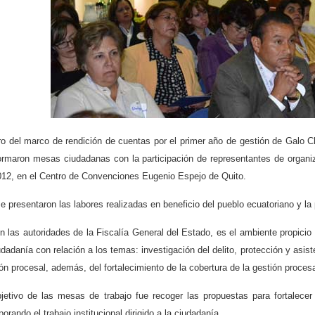
ro del marco de rendición de cuentas por el primer año de gestión de Galo 
ormaron mesas ciudadanas con la participación de representantes de organiz
012, en el Centro de Convenciones Eugenio Espejo de Quito.
e presentaron las labores realizadas en beneficio del pueblo ecuatoriano y l
n las autoridades de la Fiscalía General del Estado, es el ambiente propici
udadanía con relación a los temas: investigación del delito, protección y asi
ón procesal, además, del fortalecimiento de la cobertura de la gestión proces
bjetivo de las mesas de trabajo fue recoger las propuestas para fortalecer
porando el trabajo institucional dirigido a la ciudadanía.