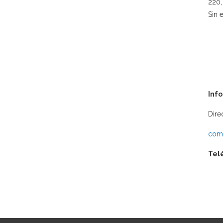
220,
Sin 
Inf
Dire
comu
Tel