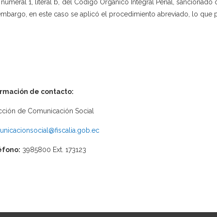
 numeral 1, literal b, del Código Orgánico Integral Penal, sancionado c
embargo, en este caso se aplicó el procedimiento abreviado, lo que p
ormación de contacto:
cción de Comunicación Social
nicacionsocial@fiscalia.gob.ec
éfono:
3985800 Ext. 173123