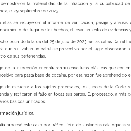
demostraron la materialidad de la infracción y la culpabilidad de
ancia, el 29 septiembre de 2023.
e ellas se incluyeron: el informe de verificación, pesaje y análisis
nocimiento del lugar de los hechos, el levantamiento de evidencias y 
echo ocurrido la tarde del 25 de julio de 2023, en las calles Daniel 
cía que realizaban un patrullaje preventivo por el lugar observaron 
stro de sus pertenencias.
o de la inspección encontraron 10 envolturas plásticas que conten
positivo para pasta base de cocaína, por esa razón fue aprehendido en
o de escuchar a los sujetos procesales, los jueces de la Corte re
encia y ratificaron el fallo en todas sus partes. El procesado, a má
larios básicos unificados.
rmación jurídica
alía procesó este caso por tráfico ilícito de sustancias catalogadas suje