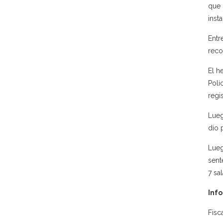
que 
inst
Entr
reco
El h
Poli
regi
Lueg
dio 
Lueg
sent
7 sa
Info
Fisc