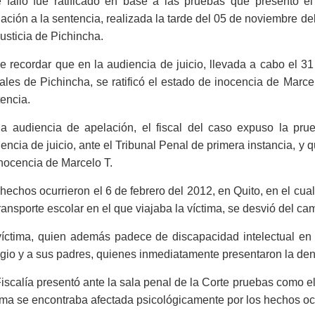
e fallo fue ratificado en base a las pruebas que presentó el
ación a la sentencia, realizada la tarde del 05 de noviembre de
usticia de Pichincha.
 recordar que en la audiencia de juicio, llevada a cabo el 3
les de Pichincha, se ratificó el estado de inocencia de Marcel
encia.
la audiencia de apelación, el fiscal del caso expuso la pr
encia de juicio, ante el Tribunal Penal de primera instancia, y q
nocencia de Marcelo T.
hechos ocurrieron el 6 de febrero del 2012, en Quito, en el cua
ransporte escolar en el que viajaba la víctima, se desvió del cam
víctima, quien además padece de discapacidad intelectual en 
gio y a sus padres, quienes inmediatamente presentaron la den
iscalía presentó ante la sala penal de la Corte pruebas como e
ima se encontraba afectada psicológicamente por los hechos oc