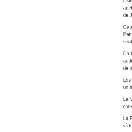
Est
apel
de J
Cabe
Pena
sent
En 
audi
de i
Los 
un t
La 
cole
La F
víct