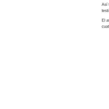
Así 
test
El a
cuat