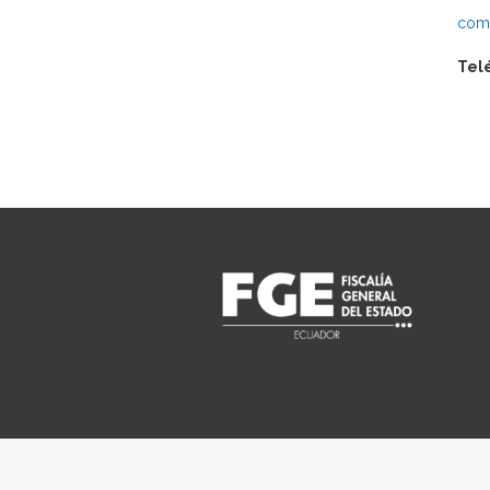
comu
Tel