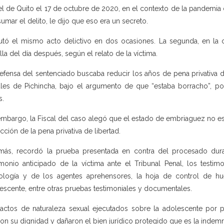
l de Quito el 17 de octubre de 2020, en el contexto de la pandemia d
umar el delito, le dijo que eso era un secreto.
utó el mismo acto delictivo en dos ocasiones. La segunda, en la c
illa del día después, según el relato de la víctima.
efensa del sentenciado buscaba reducir los años de pena privativa d
les de Pichincha, bajo el argumento de que “estaba borracho”, por
s.
embargo, la Fiscal del caso alegó que el estado de embriaguez no es
cción de la pena privativa de libertad.
ás, recordó la prueba presentada en contra del procesado dur
imonio anticipado de la víctima ante el Tribunal Penal, los testi
ología y de los agentes aprehensores, la hoja de control de hué
escente, entre otras pruebas testimoniales y documentales.
actos de naturaleza sexual ejecutados sobre la adolescente por pa
ron su dignidad y dañaron el bien jurídico protegido que es la indem