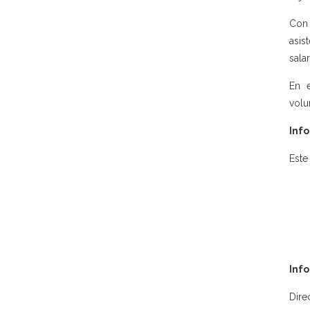
Con 
asis
sala
En e
volu
Info
Este
Inf
Dire