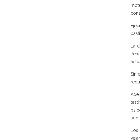
mote
cons
Ejec
past
La d
Pena
acto
Sin 
redu
Adem
test
psic
adol
Los 
veja