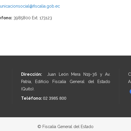
nicacionsocial@fiscalia.gob.ec
éfono:
3985800 Ext. 173123
Dirección:
Juan León Mera N19-36 y Av.
C
Patria, Edificio Fiscalía General del Estado
A
(Quito).
Teléfono:
02 3985 800
© Fiscalía General del Estado