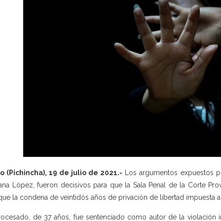
o (Pichincha), 19 de julio de 2021.-
Los argumentos expuestos por
ana López, fueron decisivos para que la Sala Penal de la Corte Pro
fique la condena de veintidós años de privación de libertad impuesta
rocesado, de 37 años, fue sentenciado como autor de la violación i