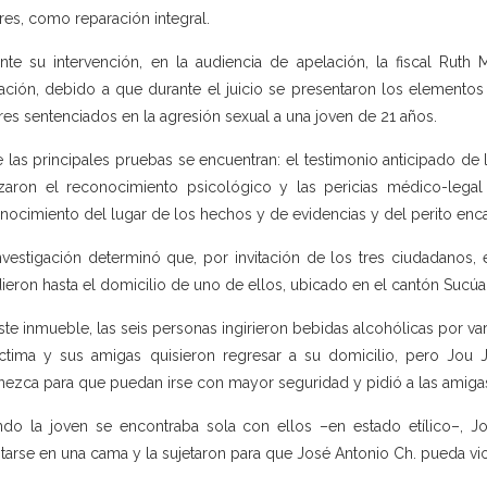
res, como reparación integral.
nte su intervención, en la audiencia de apelación, la fiscal Rut
ación, debido a que durante el juicio se presentaron los elementos
tres sentenciados en la agresión sexual a una joven de 21 años.
e las principales pruebas se encuentran: el testimonio anticipado de 
izaron el reconocimiento psicológico y las pericias médico-legal
nocimiento del lugar de los hechos y de evidencias y del perito encar
nvestigación determinó que, por invitación de los tres ciudadanos,
ieron hasta el domicilio de uno de ellos, ubicado en el cantón Sucúa, 
ste inmueble, las seis personas ingirieron bebidas alcohólicas por var
íctima y sus amigas quisieron regresar a su domicilio, pero Jou
ezca para que puedan irse con mayor seguridad y pidió a las amigas
do la joven se encontraba sola con ellos –en estado etílico–, Jo
tarse en una cama y la sujetaron para que José Antonio Ch. pueda vi