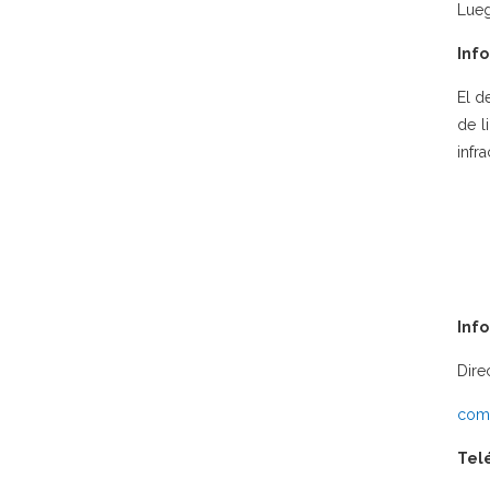
Lueg
Info
El d
de l
infra
Inf
Dire
comu
Tel