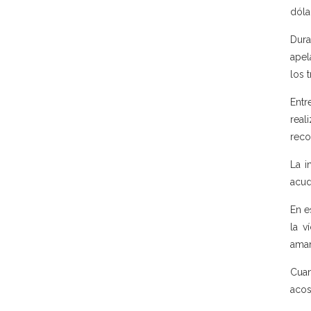
dóla
Dura
apel
los 
Entr
real
reco
La i
acud
En e
la v
aman
Cuan
acos