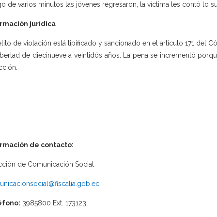
o de varios minutos las jóvenes regresaron, la víctima les contó lo s
rmación jurídica
elito de violación está tipificado y sancionado en el artículo 171 del 
ibertad de diecinueve a veintidós años. La pena se incrementó porqu
cción.
ormación de contacto:
cción de Comunicación Social
nicacionsocial@fiscalia.gob.ec
éfono:
3985800 Ext. 173123